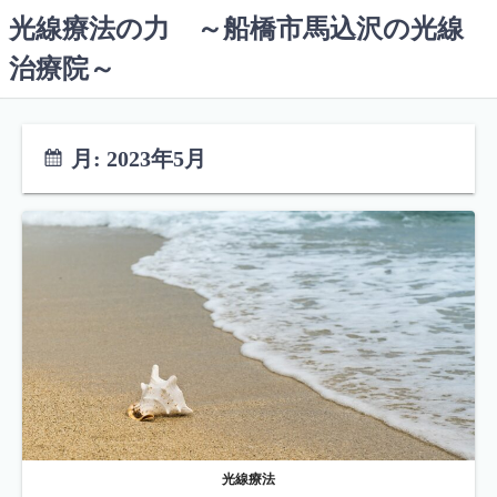
コ
光線療法の力 ～船橋市馬込沢の光線
ン
治療院～
テ
ン
ツ
へ
月:
2023年5月
ス
キ
ッ
プ
光線療法