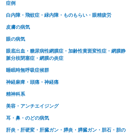
症例
白内障・飛蚊症・緑内障・ものもらい・眼精疲労
皮膚の病気
眼の病気
眼底出血・糖尿病性網膜症・加齢性黄斑変性症・網膜静
脈分枝閉塞症・網膜の炎症
睡眠時無呼吸症候群
神経麻痺・頭痛・神経痛
精神科系
美容・アンチエイジング
耳・鼻・のどの病気
肝炎・肝硬変・肝臓ガン・膵炎・膵臓ガン・胆石・胆の