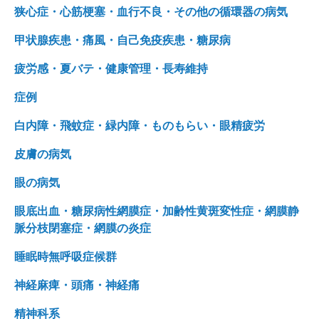
狭心症・心筋梗塞・血行不良・その他の循環器の病気
甲状腺疾患・痛風・自己免疫疾患・糖尿病
疲労感・夏バテ・健康管理・長寿維持
症例
白内障・飛蚊症・緑内障・ものもらい・眼精疲労
皮膚の病気
眼の病気
眼底出血・糖尿病性網膜症・加齢性黄斑変性症・網膜静
脈分枝閉塞症・網膜の炎症
睡眠時無呼吸症候群
神経麻痺・頭痛・神経痛
精神科系