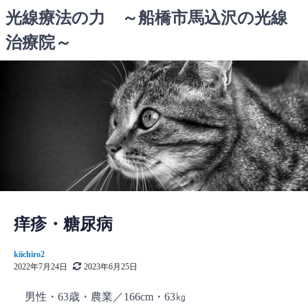
コ
光線療法の力 ～船橋市馬込沢の光線
ン
治療院～
テ
ン
ツ
へ
ス
キ
ッ
プ
痒疹・糖尿病
kiichiro2
2022年7月24日
2023年6月25日
男性・63歳・農業／166cm・63㎏