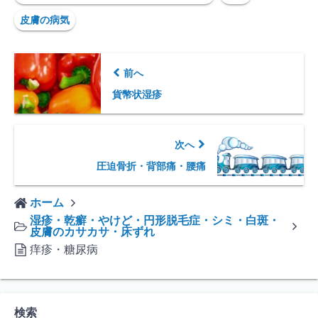
皮膚の病気
前へ
貨幣状湿疹
次へ
圧迫骨折・背部痛・腰痛
ホーム
湿疹・乾癬・やけど・円形脱毛症・シミ・白斑・
皮膚のカサカサ・床ずれ
痒疹・糖尿病
検索