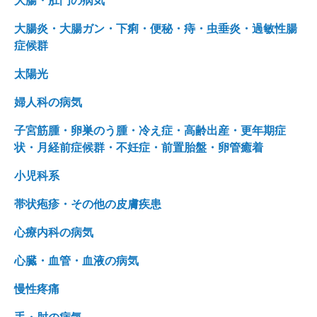
大腸・肛門の病気
大腸炎・大腸ガン・下痢・便秘・痔・虫垂炎・過敏性腸
症候群
太陽光
婦人科の病気
子宮筋腫・卵巣のう腫・冷え症・高齢出産・更年期症
状・月経前症候群・不妊症・前置胎盤・卵管癒着
小児科系
帯状疱疹・その他の皮膚疾患
心療内科の病気
心臓・血管・血液の病気
慢性疼痛