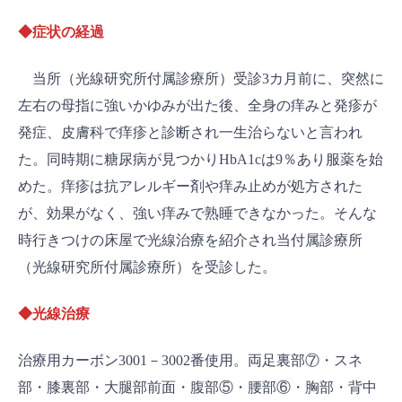
◆症状の経過
当所（光線研究所付属診療所）受診3カ月前に、突然に
左右の母指に強いかゆみが出た後、全身の痒みと発疹が
発症、皮膚科で痒疹と診断され一生治らないと言われ
た。同時期に糖尿病が見つかりHbA1cは9％あり服薬を始
めた。痒疹は抗アレルギー剤や痒み止めが処方された
が、効果がなく、強い痒みで熟睡できなかった。そんな
時行きつけの床屋で光線治療を紹介され当付属診療所
（光線研究所付属診療所）を受診した。
◆光線治療
治療用カーボン3001－3002番使用。両足裏部⑦・スネ
部・膝裏部・大腿部前面・腹部⑤・腰部⑥・胸部・背中