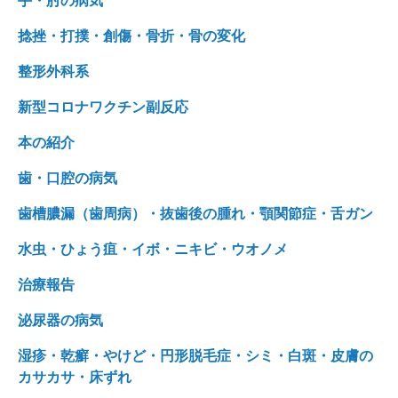
手・肘の病気
捻挫・打撲・創傷・骨折・骨の変化
整形外科系
新型コロナワクチン副反応
本の紹介
歯・口腔の病気
歯槽膿漏（歯周病）・抜歯後の腫れ・顎関節症・舌ガン
水虫・ひょう疽・イボ・ニキビ・ウオノメ
治療報告
泌尿器の病気
湿疹・乾癬・やけど・円形脱毛症・シミ・白斑・皮膚の
カサカサ・床ずれ