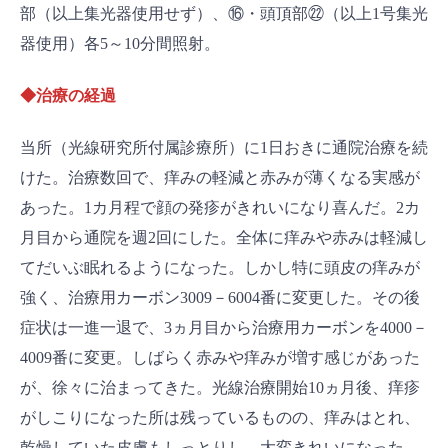
部（以上集光器使用せず）、⑯・頭頂部㉒（以上1号集光
器使用）各5～10分間照射。
◆治療の経過
当所（光線研究所付属診療所）に1日おきに通院治療を続
けた。治療数回で、痒みの軽減と赤みが薄くなる実感が
あった。1カ月程で顔の発疹がきれいになり喜んだ。2カ
月目から通院を週2回にした。全体に痒みや赤みは軽減し
てだいぶ眠れるようになった。しかし特に頭皮の痒みが
強く、治療用カーボン3009－6004番に変更した。その後
症状は一進一退で、3ヵ月目から治療用カーボンを4000－
4009番に変更。しばらく赤みや痒みが増す感じがあった
が、徐々に治まってきた。光線治療開始10ヵ月後、痒疹
がしこりになった所は残っているものの、痒みはとれ、
乾燥していた皮膚もしっとりし、大変きれいになった。