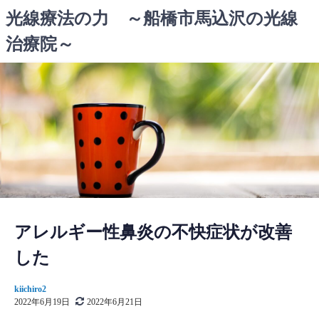
コ
光線療法の力 ～船橋市馬込沢の光線
ン
治療院～
テ
ン
ツ
へ
ス
キ
ッ
プ
アレルギー性鼻炎の不快症状が改善
した
kiichiro2
2022年6月19日
2022年6月21日