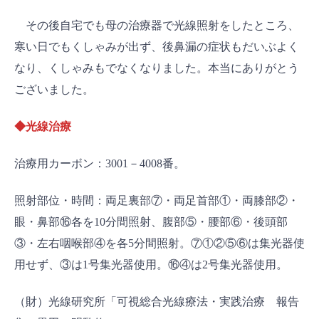
その後自宅でも母の治療器で光線照射をしたところ、
寒い日でもくしゃみが出ず、後鼻漏の症状もだいぶよく
なり、くしゃみもでなくなりました。本当にありがとう
ございました。
◆光線治療
治療用カーボン：3001－4008番。
照射部位・時間：両足裏部⑦・両足首部①・両膝部②・
眼・鼻部⑯各を10分間照射、腹部⑤・腰部⑥・後頭部
③・左右咽喉部④を各5分間照射。⑦①②⑤⑥は集光器使
用せず、③は1号集光器使用。⑯④は2号集光器使用。
（財）光線研究所「可視総合光線療法・実践治療 報告