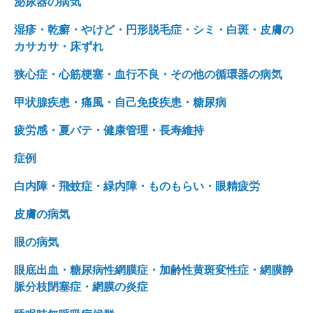
泌尿器の病気
湿疹・乾癬・やけど・円形脱毛症・シミ・白斑・皮膚の
カサカサ・床ずれ
狭心症・心筋梗塞・血行不良・その他の循環器の病気
甲状腺疾患・痛風・自己免疫疾患・糖尿病
疲労感・夏バテ・健康管理・長寿維持
症例
白内障・飛蚊症・緑内障・ものもらい・眼精疲労
皮膚の病気
眼の病気
眼底出血・糖尿病性網膜症・加齢性黄斑変性症・網膜静
脈分枝閉塞症・網膜の炎症