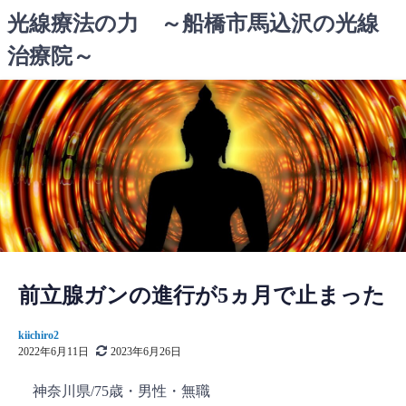
コ
光線療法の力 ～船橋市馬込沢の光線
ン
治療院～
テ
ン
ツ
へ
ス
キ
ッ
プ
前立腺ガンの進行が5ヵ月で止まった
kiichiro2
2022年6月11日
2023年6月26日
神奈川県/75歳・男性・無職