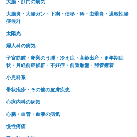
大腸・肛門の病気
大腸炎・大腸ガン・下痢・便秘・痔・虫垂炎・過敏性腸
症候群
太陽光
婦人科の病気
子宮筋腫・卵巣のう腫・冷え症・高齢出産・更年期症
状・月経前症候群・不妊症・前置胎盤・卵管癒着
小児科系
帯状疱疹・その他の皮膚疾患
心療内科の病気
心臓・血管・血液の病気
慢性疼痛