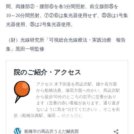
間、両膝部②・腰部⑥を各5分間照射、前立腺部㉖を
10～20分間照射。⑦②⑥は集光器使用せず、㉓㉔は1号集
光器使用、㉖は2号集光器使用。
（財）光線研究所「可視総合光線療法・実践治療 報告
集」黒田一明監修