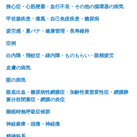
狭心症・心筋梗塞・血行不良・その他の循環器の病気
甲状腺疾患・痛風・自己免疫疾患・糖尿病
疲労感・夏バテ・健康管理・長寿維持
症例
白内障・飛蚊症・緑内障・ものもらい・眼精疲労
皮膚の病気
眼の病気
眼底出血・糖尿病性網膜症・加齢性黄斑変性症・網膜静
脈分枝閉塞症・網膜の炎症
睡眠時無呼吸症候群
神経麻痺・頭痛・神経痛
精神科系