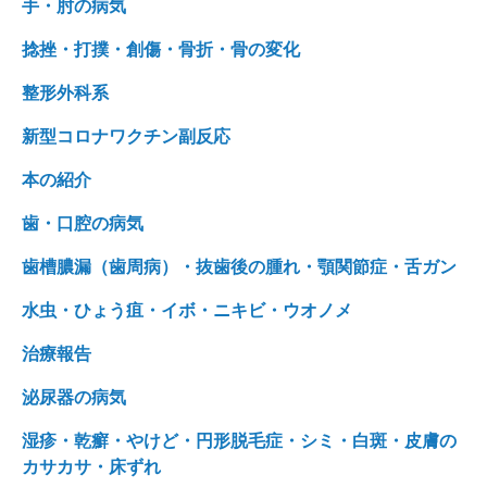
手・肘の病気
捻挫・打撲・創傷・骨折・骨の変化
整形外科系
新型コロナワクチン副反応
本の紹介
歯・口腔の病気
歯槽膿漏（歯周病）・抜歯後の腫れ・顎関節症・舌ガン
水虫・ひょう疽・イボ・ニキビ・ウオノメ
治療報告
泌尿器の病気
湿疹・乾癬・やけど・円形脱毛症・シミ・白斑・皮膚の
カサカサ・床ずれ