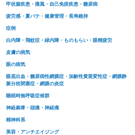
甲状腺疾患・痛風・自己免疫疾患・糖尿病
疲労感・夏バテ・健康管理・長寿維持
症例
白内障・飛蚊症・緑内障・ものもらい・眼精疲労
皮膚の病気
眼の病気
眼底出血・糖尿病性網膜症・加齢性黄斑変性症・網膜静
脈分枝閉塞症・網膜の炎症
睡眠時無呼吸症候群
神経麻痺・頭痛・神経痛
精神科系
美容・アンチエイジング