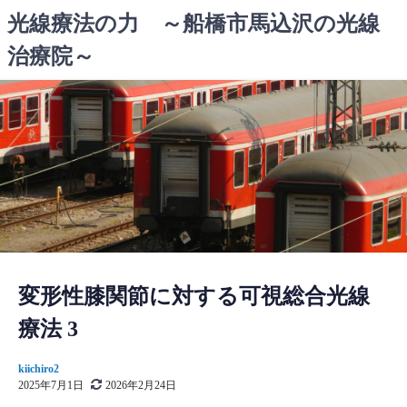
コ
光線療法の力 ～船橋市馬込沢の光線
ン
治療院～
テ
ン
ツ
へ
ス
キ
ッ
プ
変形性膝関節に対する可視総合光線
療法 3
kiichiro2
2025年7月1日
2026年2月24日