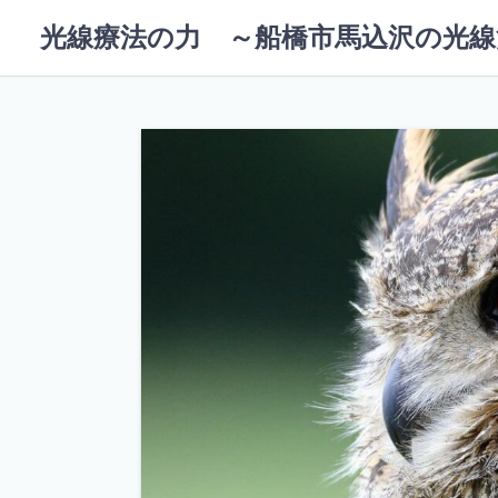
コ
光線療法の力 ～船橋市馬込沢の光線
ン
テ
ン
ツ
へ
ス
キ
ッ
プ