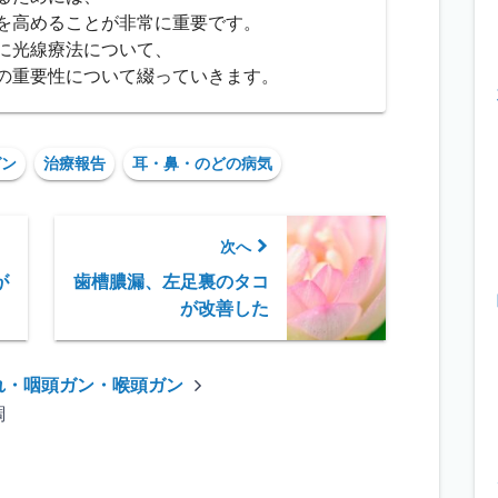
を高めることが非常に重要です。
に光線療法について、
の重要性について綴っていきます。
ガン
治療報告
耳・鼻・のどの病気
次へ
が
歯槽膿漏、左足裏のタコ
が改善した
れ・咽頭ガン・喉頭ガン
調