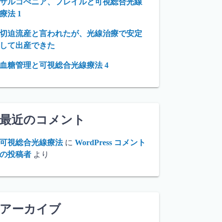
サルコぺニア、フレイルと可視総合光線
療法 1
切迫流産と言われたが、光線治療で安定
して出産できた
血糖管理と可視総合光線療法 4
最近のコメント
可視総合光線療法
に
WordPress コメント
の投稿者
より
アーカイブ