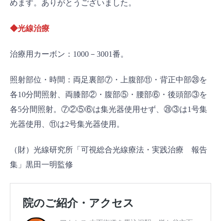
めます。ありがとうございました。
◆光線治療
治療用カーボン：1000－3001番。
照射部位・時間：両足裏部⑦・上腹部⑪・背正中部㉘を
各10分間照射、両膝部②・腹部⑤・腰部⑥・後頭部③を
各5分間照射。⑦②⑤⑥は集光器使用せず、㉘③は1号集
光器使用、⑪は2号集光器使用。
（財）光線研究所「可視総合光線療法・実践治療 報告
集」黒田一明監修