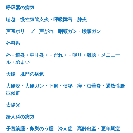
呼吸器の病気
喘息・慢性気管支炎・呼吸障害・肺炎
声帯ポリープ・声がれ・咽頭ガン・喉頭ガン
外科系
外耳道炎・中耳炎・耳だれ・耳鳴り・難聴・メニエー
ル・めまい
大腸・肛門の病気
大腸炎・大腸ガン・下痢・便秘・痔・虫垂炎・過敏性腸
症候群
太陽光
婦人科の病気
子宮筋腫・卵巣のう腫・冷え症・高齢出産・更年期症