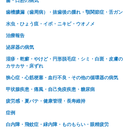
歯・口腔の病気
歯槽膿漏（歯周病）・抜歯後の腫れ・顎関節症・舌ガン
水虫・ひょう疽・イボ・ニキビ・ウオノメ
治療報告
泌尿器の病気
湿疹・乾癬・やけど・円形脱毛症・シミ・白斑・皮膚の
カサカサ・床ずれ
狭心症・心筋梗塞・血行不良・その他の循環器の病気
甲状腺疾患・痛風・自己免疫疾患・糖尿病
疲労感・夏バテ・健康管理・長寿維持
症例
白内障・飛蚊症・緑内障・ものもらい・眼精疲労