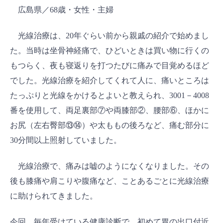
広島県／68歳・女性・主婦
光線治療は、20年ぐらい前から親戚の紹介で始めまし
た。当時は坐骨神経痛で、ひどいときは買い物に行くの
もつらく、夜も寝返りを打つたびに痛みで目覚めるほど
でした。光線治療を紹介してくれて人に、痛いところは
たっぷりと光線をかけるとよいと教えられ、3001－4008
番を使用して、両足裏部⑦や両膝部②、腰部⑥、ほかに
お尻（左右臀部⑬⑭）や太ももの後ろなど、痛む部分に
30分間以上照射していました。
光線治療で、痛みは嘘のようになくなりました。その
後も膝痛や肩こりや腹痛など、ことあるごとに光線治療
に助けられてきました。
今回、毎年受けている健康診断で、初めて胃の出口付近