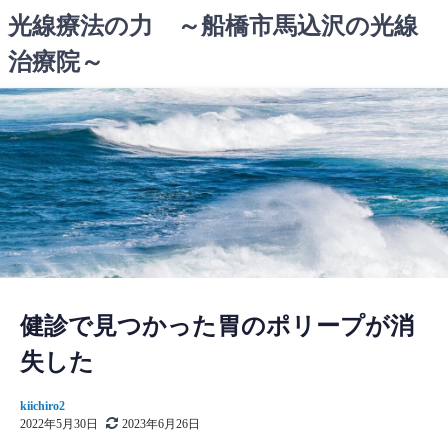
コ
光線療法の力 ～船橋市馬込沢の光線
ン
治療院～
テ
ン
ツ
へ
ス
キ
ッ
プ
健診で見つかった胃のポリープが消
失した
kiichiro2
2022年5月30日
2023年6月26日