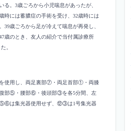
いる。3歳ごろから小児喘息があったが、
歳時には蓄膿症の手術を受け、32歳時には
。39歳ごろから足が冷えて喘息が再発し、
47歳のとき、友人の紹介で当付属診療所
診した。
0番を使用し、両足裏部⑦・両足首部①・両膝
、腹部⑤・腰部⑥・後頭部③を各5分間、左
②⑤⑥は集光器使用せず、⑫③は1号集光器