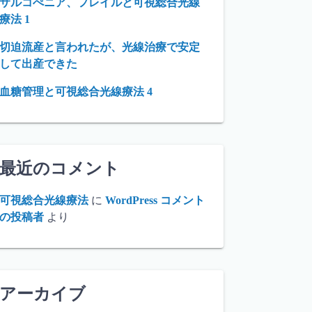
サルコぺニア、フレイルと可視総合光線
療法 1
切迫流産と言われたが、光線治療で安定
して出産できた
血糖管理と可視総合光線療法 4
最近のコメント
可視総合光線療法
に
WordPress コメント
の投稿者
より
アーカイブ