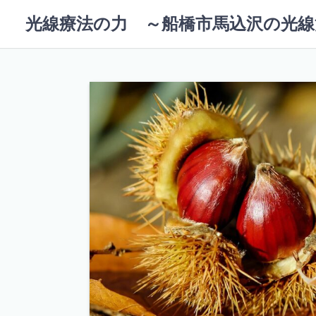
コ
光線療法の力 ～船橋市馬込沢の光線
ン
テ
ン
ツ
へ
ス
キ
ッ
プ