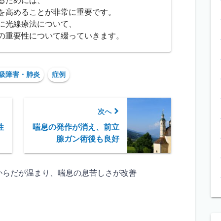
るためには、
を高めることが非常に重要です。
に光線療法について、
の重要性について綴っていきます。
吸障害・肺炎
症例
次へ
性
喘息の発作が消え、前立
腺ガン術後も良好
からだが温まり、喘息の息苦しさが改善