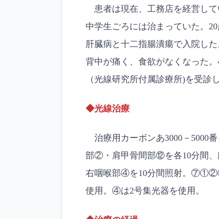
患者は現在、工務店を経営して
中学生ごろには治まっていた。20
肝臓病と十二指腸潰瘍で入院した
背中が痛く、食欲がなくなった。
（光線研究所付属診療所)を受
◆光線治療
治療用カーボンあ3000－500
部②・肩甲骨間部⑫を各10分間
右咽喉部④を10分間照射。⑦①
使用。④は2号集光器を使用。