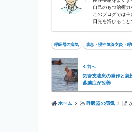
慢性疾患をよくす
自己のもつ治癒力
このブログでは主
日光を浴びること
呼吸器の病気
喘息・慢性気管支炎・呼
前へ
気管支喘息の発作と急
蓄膿症が改善
ホーム
呼吸器の病気