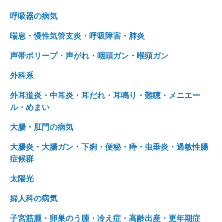
呼吸器の病気
喘息・慢性気管支炎・呼吸障害・肺炎
声帯ポリープ・声がれ・咽頭ガン・喉頭ガン
外科系
外耳道炎・中耳炎・耳だれ・耳鳴り・難聴・メニエー
ル・めまい
大腸・肛門の病気
大腸炎・大腸ガン・下痢・便秘・痔・虫垂炎・過敏性腸
症候群
太陽光
婦人科の病気
子宮筋腫・卵巣のう腫・冷え症・高齢出産・更年期症