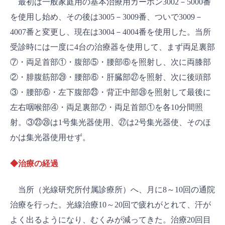
最初は一般家庭用の基本治療用カーボン3002－5000番
を使用し始め、その後は3005－3009番、ついで3009－
4007番と変更し、現在は3004－4004番を使用した。当所
受診時には一度に4台の治療器を使用して、まず両足裏部
⑦・両足首部①・腹部⑤・腰部⑥を照射し、次に両膝部
②・腓腹筋部㉙・腰部⑥・肝臓部㉗を照射、次に後頭部
③・腰部⑥・左下腹部㉓・背正中部㉘を照射して最後に
左右咽喉部④・両足裏部⑦・両足首部①を各10分間照
射。③㉓㉘は1号集光器使用、㉗は2号集光器使、そのほ
かは集光器使用せず。
◆治療の経過
当所（光線研究所付属診療所）へ、月に8～10回の通院
治療を行った。光線治療10～20回で疲れがとれて、汗が
よく出るようになり、むくみが減ってきた。治療20回目