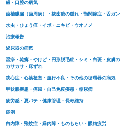
歯・口腔の病気
歯槽膿漏（歯周病）・抜歯後の腫れ・顎関節症・舌ガン
水虫・ひょう疽・イボ・ニキビ・ウオノメ
治療報告
泌尿器の病気
湿疹・乾癬・やけど・円形脱毛症・シミ・白斑・皮膚の
カサカサ・床ずれ
狭心症・心筋梗塞・血行不良・その他の循環器の病気
甲状腺疾患・痛風・自己免疫疾患・糖尿病
疲労感・夏バテ・健康管理・長寿維持
症例
白内障・飛蚊症・緑内障・ものもらい・眼精疲労