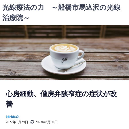
コ
光線療法の力 ～船橋市馬込沢の光線
ン
治療院～
テ
ン
ツ
へ
ス
キ
ッ
プ
心房細動、僧房弁狭窄症の症状が改
善
kiichiro2
2022年1月29日
2023年6月30日