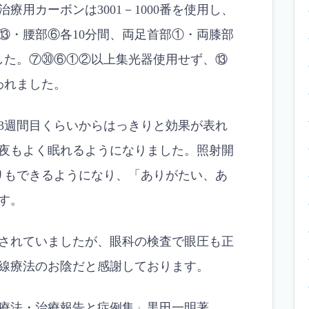
用カーボンは3001－1000番を使用し、
⑬・腰部⑥各10分間、両足首部①・両膝部
した。⑦㉚⑥①②以上集光器使用せず、⑬
われました。
3週間目くらいからはっきりと効果が表れ
夜もよく眠れるようになりました。照射開
りもできるようになり、「ありがたい、あ
す。
されていましたが、眼科の検査で眼圧も正
線療法のお陰だと感謝しております。
療法・治療報告と症例集」黒田一明著