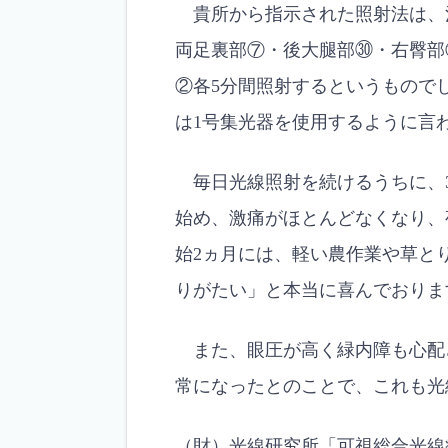
貴所から指示された照射法は、治療
両足裏部⑦・後大腿部㉚・右臀部
②各5分間照射するというもので
は1号集光器を使用するように言
毎日光線照射を続けるうちに、
始め、激痛がほとんどなくなり、
始2ヵ月には、軽い農作業や草と
りがたい」と本当に喜んでおりま
また、眼圧が高く緑内障も心配
常になったとのことで、これも光
（財）光線研究所「可視総合光線