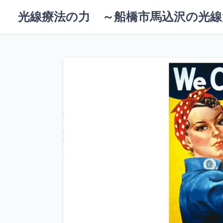
コ
光線療法の力 ～船橋市馬込沢の光線
ン
テ
ン
ツ
へ
ス
キ
ッ
プ