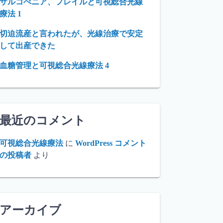
サルコぺニア、フレイルと可視総合光線
療法 1
切迫流産と言われたが、光線治療で安定
して出産できた
血糖管理と可視総合光線療法 4
最近のコメント
可視総合光線療法
に
WordPress コメント
の投稿者
より
アーカイブ