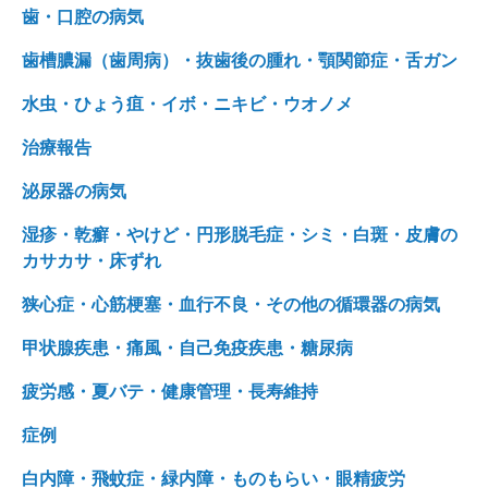
歯・口腔の病気
歯槽膿漏（歯周病）・抜歯後の腫れ・顎関節症・舌ガン
水虫・ひょう疽・イボ・ニキビ・ウオノメ
治療報告
泌尿器の病気
湿疹・乾癬・やけど・円形脱毛症・シミ・白斑・皮膚の
カサカサ・床ずれ
狭心症・心筋梗塞・血行不良・その他の循環器の病気
甲状腺疾患・痛風・自己免疫疾患・糖尿病
疲労感・夏バテ・健康管理・長寿維持
症例
白内障・飛蚊症・緑内障・ものもらい・眼精疲労