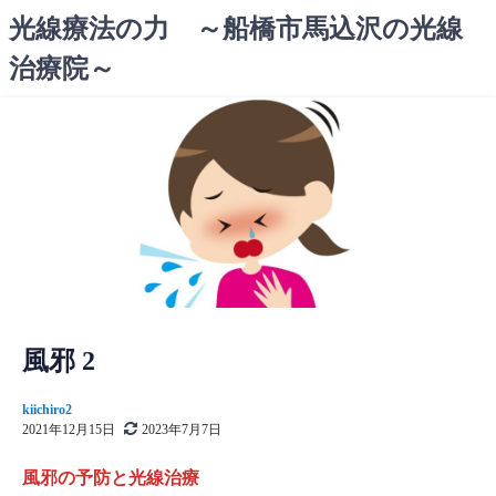
コ
光線療法の力 ～船橋市馬込沢の光線
ン
治療院～
テ
ン
ツ
へ
ス
キ
ッ
プ
風邪 2
kiichiro2
2021年12月15日
2023年7月7日
風邪の予防と光線治療