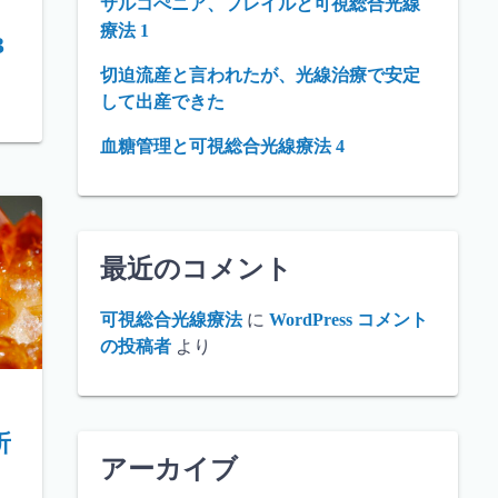
サルコぺニア、フレイルと可視総合光線
療法 1
3
切迫流産と言われたが、光線治療で安定
して出産できた
血糖管理と可視総合光線療法 4
最近のコメント
可視総合光線療法
に
WordPress コメント
の投稿者
より
折
アーカイブ