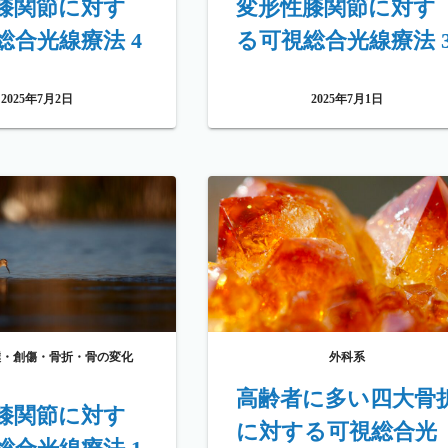
膝関節に対す
変形性膝関節に対す
総合光線療法 4
る可視総合光線療法 
2025年7月2日
2025年7月1日
撲・創傷・骨折・骨の変化
外科系
高齢者に多い四大骨
膝関節に対す
に対する可視総合光