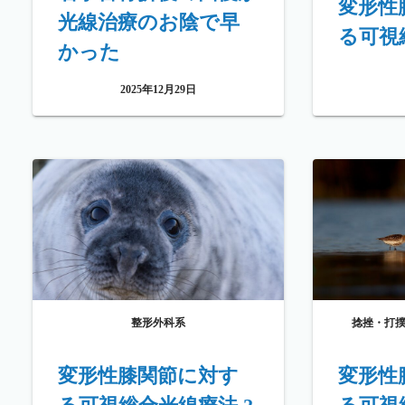
変形性
光線治療のお陰で早
る可視
かった
2025年12月29日
整形外科系
捻挫・打
変形性膝関節に対す
変形性