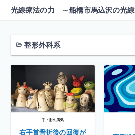
コ
光線療法の力 ～船橋市馬込沢の光線
ン
テ
ン
ツ
へ
整形外科系
ス
キ
ッ
プ
手・肘の病気
右手首骨折後の回復が