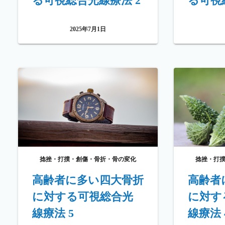
る可視総合光線療法 2
る可視
2025年7月1日
捻挫・打撲・創傷・骨折・骨の変化
捻挫・打
高齢者に多い四大骨折
高齢者
に対する可視総合光
に対す
線療法 5
線療法 