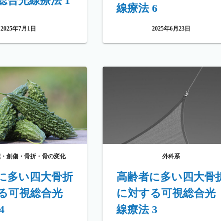
総合光線療法 1
線療法 6
2025年7月1日
2025年6月23日
撲・創傷・骨折・骨の変化
外科系
に多い四大骨折
高齢者に多い四大骨
る可視総合光
に対する可視総合光
4
線療法 3