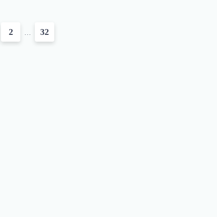
2
32
…