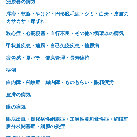
泌尿器の病気
湿疹・乾癬・やけど・円形脱毛症・シミ・白斑・皮膚の
カサカサ・床ずれ
狭心症・心筋梗塞・血行不良・その他の循環器の病気
甲状腺疾患・痛風・自己免疫疾患・糖尿病
疲労感・夏バテ・健康管理・長寿維持
症例
白内障・飛蚊症・緑内障・ものもらい・眼精疲労
皮膚の病気
眼の病気
眼底出血・糖尿病性網膜症・加齢性黄斑変性症・網膜静
脈分枝閉塞症・網膜の炎症