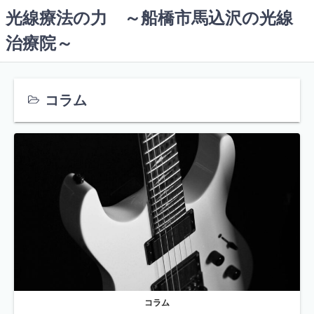
コ
光線療法の力 ～船橋市馬込沢の光線
ン
治療院～
テ
ン
ツ
へ
コラム
ス
キ
ッ
プ
コラム