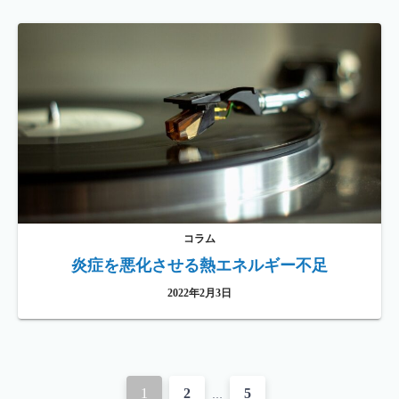
コラム
炎症を悪化させる熱エネルギー不足
2022年2月3日
投
1
2
5
…