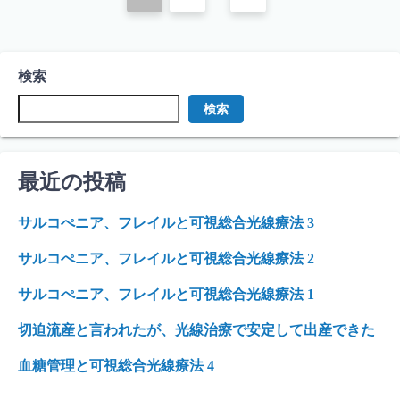
稿
ナ
検索
ビ
検索
ゲ
ー
最近の投稿
シ
ョ
サルコぺニア、フレイルと可視総合光線療法 3
ン
サルコぺニア、フレイルと可視総合光線療法 2
サルコぺニア、フレイルと可視総合光線療法 1
切迫流産と言われたが、光線治療で安定して出産できた
血糖管理と可視総合光線療法 4