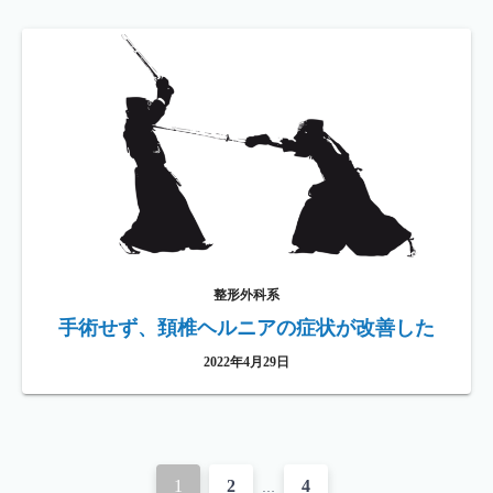
整形外科系
手術せず、頚椎ヘルニアの症状が改善した
2022年4月29日
投
1
2
4
…