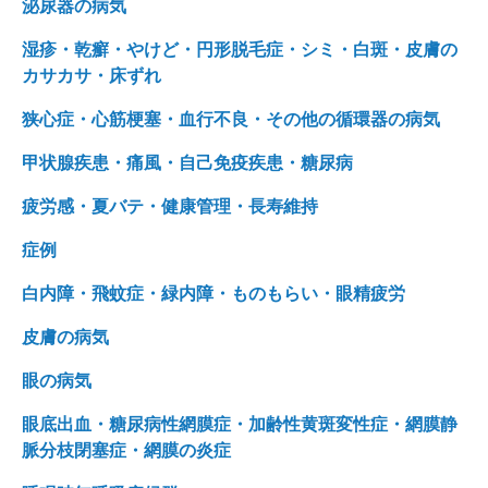
泌尿器の病気
湿疹・乾癬・やけど・円形脱毛症・シミ・白斑・皮膚の
カサカサ・床ずれ
狭心症・心筋梗塞・血行不良・その他の循環器の病気
甲状腺疾患・痛風・自己免疫疾患・糖尿病
疲労感・夏バテ・健康管理・長寿維持
症例
白内障・飛蚊症・緑内障・ものもらい・眼精疲労
皮膚の病気
眼の病気
眼底出血・糖尿病性網膜症・加齢性黄斑変性症・網膜静
脈分枝閉塞症・網膜の炎症