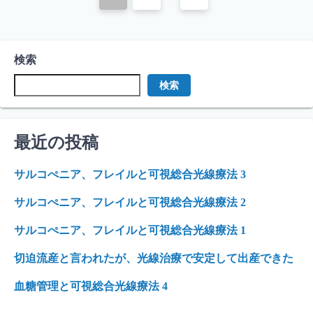
稿
ナ
検索
ビ
検索
ゲ
ー
最近の投稿
シ
ョ
サルコぺニア、フレイルと可視総合光線療法 3
ン
サルコぺニア、フレイルと可視総合光線療法 2
サルコぺニア、フレイルと可視総合光線療法 1
切迫流産と言われたが、光線治療で安定して出産できた
血糖管理と可視総合光線療法 4