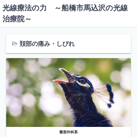
コ
光線療法の力 ～船橋市馬込沢の光線
ン
治療院～
テ
ン
ツ
へ
頚部の痛み・しびれ
ス
キ
ッ
プ
整形外科系