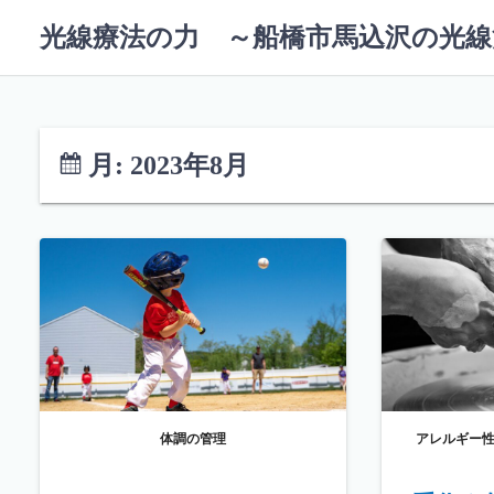
コ
光線療法の力 ～船橋市馬込沢の光線
ン
テ
ン
ツ
へ
月:
2023年8月
ス
キ
ッ
プ
体調の管理
アレルギー