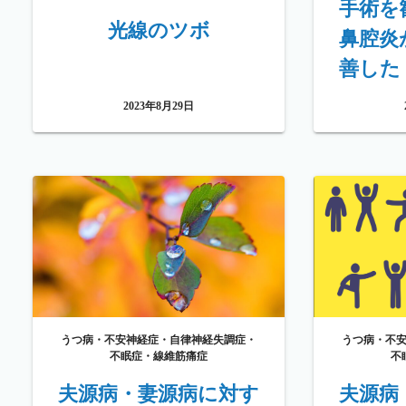
手術を
光線のツボ
鼻腔炎
善した
2023年8月29日
うつ病・不安神経症・自律神経失調症・
うつ病・不
不眠症・線維筋痛症
不
夫源病・妻源病に対す
夫源病