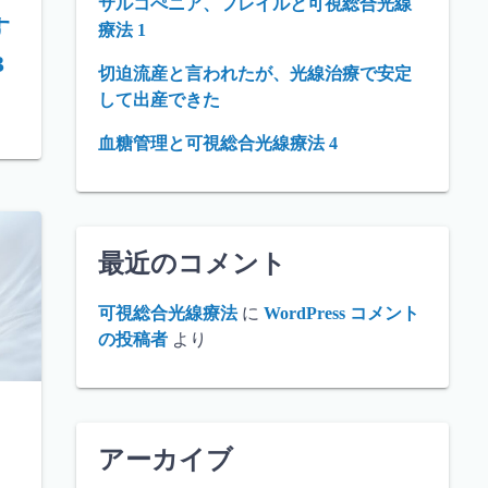
サルコぺニア、フレイルと可視総合光線
す
療法 1
3
切迫流産と言われたが、光線治療で安定
して出産できた
血糖管理と可視総合光線療法 4
最近のコメント
可視総合光線療法
に
WordPress コメント
の投稿者
より
アーカイブ