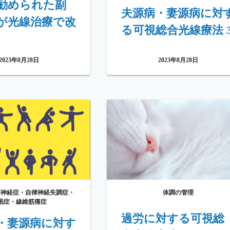
勧められた副
夫源病・妻源病に対
が光線治療で改
る可視総合光線療法 
2023年8月28日
2023年8月28日
安神経症・自律神経失調症・
体調の管理
眠症・線維筋痛症
過労に対する可視総
・妻源病に対す