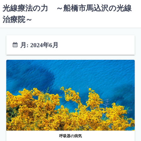
コ
光線療法の力 ～船橋市馬込沢の光線
ン
治療院～
テ
ン
ツ
へ
月:
2024年6月
ス
キ
ッ
プ
呼吸器の病気