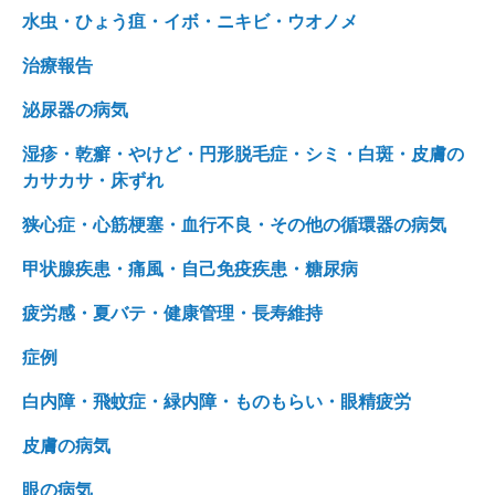
水虫・ひょう疽・イボ・ニキビ・ウオノメ
治療報告
泌尿器の病気
湿疹・乾癬・やけど・円形脱毛症・シミ・白斑・皮膚の
カサカサ・床ずれ
狭心症・心筋梗塞・血行不良・その他の循環器の病気
甲状腺疾患・痛風・自己免疫疾患・糖尿病
疲労感・夏バテ・健康管理・長寿維持
症例
白内障・飛蚊症・緑内障・ものもらい・眼精疲労
皮膚の病気
眼の病気