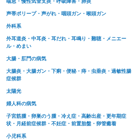
喘息・慢性気管支炎・呼吸障害・肺炎
声帯ポリープ・声がれ・咽頭ガン・喉頭ガン
外科系
外耳道炎・中耳炎・耳だれ・耳鳴り・難聴・メニエー
ル・めまい
大腸・肛門の病気
大腸炎・大腸ガン・下痢・便秘・痔・虫垂炎・過敏性腸
症候群
太陽光
婦人科の病気
子宮筋腫・卵巣のう腫・冷え症・高齢出産・更年期症
状・月経前症候群・不妊症・前置胎盤・卵管癒着
小児科系