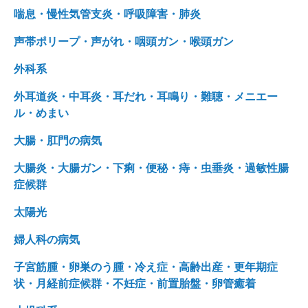
喘息・慢性気管支炎・呼吸障害・肺炎
声帯ポリープ・声がれ・咽頭ガン・喉頭ガン
外科系
外耳道炎・中耳炎・耳だれ・耳鳴り・難聴・メニエー
ル・めまい
大腸・肛門の病気
大腸炎・大腸ガン・下痢・便秘・痔・虫垂炎・過敏性腸
症候群
太陽光
婦人科の病気
子宮筋腫・卵巣のう腫・冷え症・高齢出産・更年期症
状・月経前症候群・不妊症・前置胎盤・卵管癒着