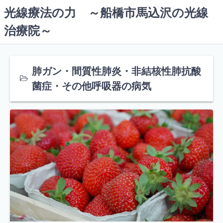
コ
光線療法の力 ～船橋市馬込沢の光線
ン
治療院～
テ
ン
ツ
へ
肺ガン・間質性肺炎・非結核性肺抗酸
ス
菌症・その他呼吸器の病気
キ
ッ
プ