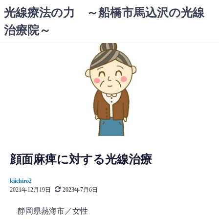
コ
光線療法の力 ～船橋市馬込沢の光線
ン
治療院～
テ
ン
ツ
へ
ス
キ
ッ
プ
顔面麻痺に対する光線治療
kiichiro2
2021年12月19日
2023年7月6日
静岡県熱海市／女性