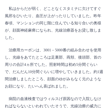
私はからだが弱く、どことなくスタミナに欠けてすぐ
風邪をひいたり、血圧が上がったりしていました。昨年
春頃、マンションの同じ階に住んでいる知り合いの奥様
が、顔面神経麻痺になられ、光線治療器をお貸し致しま
した。
治療用カーボンは、3001－5000番の組み合わせを使用
し、光線をあてたところは足裏部、両頬、後頭部、首の
周りの合計4ヵ所でした。照射時間は初め5分間ぐらい
で、だんだん10分間ぐらいに増やしていきました。約1週
間治療しましたところ、顔面のゆがみもなく元のような
お顔になり、たいへん喜ばれました。
病院の血液検査ではウィルスげ原因なので入院しなけ
ればならないといわれていたそうで、光線治療の威力に