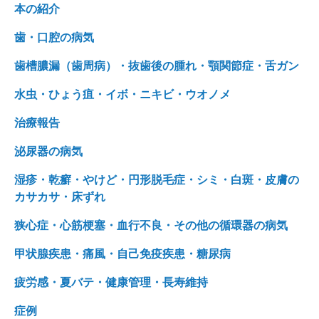
本の紹介
歯・口腔の病気
歯槽膿漏（歯周病）・抜歯後の腫れ・顎関節症・舌ガン
水虫・ひょう疽・イボ・ニキビ・ウオノメ
治療報告
泌尿器の病気
湿疹・乾癬・やけど・円形脱毛症・シミ・白斑・皮膚の
カサカサ・床ずれ
狭心症・心筋梗塞・血行不良・その他の循環器の病気
甲状腺疾患・痛風・自己免疫疾患・糖尿病
疲労感・夏バテ・健康管理・長寿維持
症例