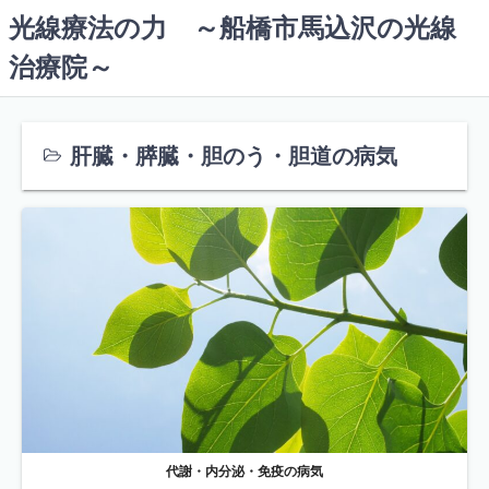
コ
光線療法の力 ～船橋市馬込沢の光線
ン
治療院～
テ
ン
ツ
へ
肝臓・膵臓・胆のう・胆道の病気
ス
キ
ッ
プ
代謝・内分泌・免疫の病気