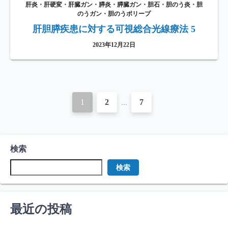
肝炎・肝硬変・肝臓ガン・膵炎・膵臓ガン・胆石・胆のう炎・胆
のうガン・胆のうポリープ
肝胆膵疾患に対する可視総合光線療法 5
2023年12月22日
投
1
2
7
…
稿
ナ
検索
ビ
検索
ゲ
ー
最近の投稿
シ