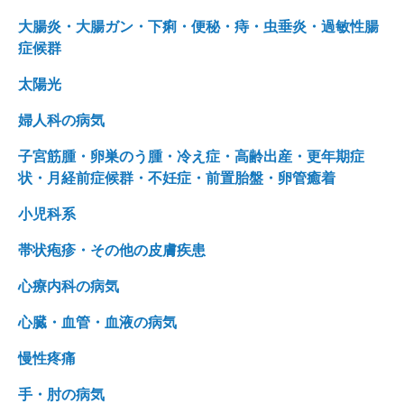
大腸炎・大腸ガン・下痢・便秘・痔・虫垂炎・過敏性腸
症候群
太陽光
婦人科の病気
子宮筋腫・卵巣のう腫・冷え症・高齢出産・更年期症
状・月経前症候群・不妊症・前置胎盤・卵管癒着
小児科系
帯状疱疹・その他の皮膚疾患
心療内科の病気
心臓・血管・血液の病気
慢性疼痛
手・肘の病気