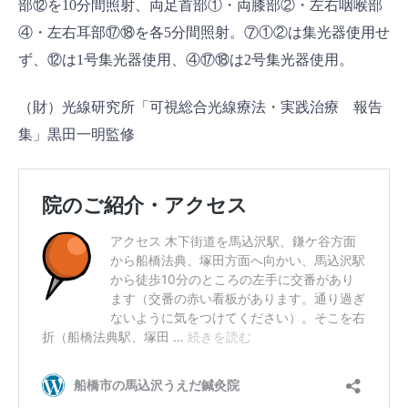
部⑫を10分間照射、両足首部①・両膝部②・左右咽喉部
④・左右耳部⑰⑱を各5分間照射。⑦①②は集光器使用せ
ず、⑫は1号集光器使用、④⑰⑱は2号集光器使用。
（財）光線研究所「可視総合光線療法・実践治療 報告
集」黒田一明監修