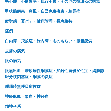
狭心症・心筋梗塞・血行不良・その他の循環器の病気
甲状腺疾患・痛風・自己免疫疾患・糖尿病
疲労感・夏バテ・健康管理・長寿維持
症例
白内障・飛蚊症・緑内障・ものもらい・眼精疲労
皮膚の病気
眼の病気
眼底出血・糖尿病性網膜症・加齢性黄斑変性症・網膜静
脈分枝閉塞症・網膜の炎症
睡眠時無呼吸症候群
神経麻痺・頭痛・神経痛
精神科系