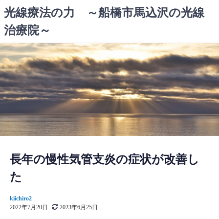
コ
光線療法の力 ～船橋市馬込沢の光線
ン
治療院～
テ
ン
ツ
へ
ス
キ
ッ
プ
長年の慢性気管支炎の症状が改善し
た
kiichiro2
2022年7月20日
2023年6月25日