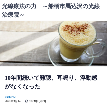
コ
光線療法の力 ～船橋市馬込沢の光線
ン
治療院～
テ
ン
ツ
へ
ス
キ
ッ
プ
10年間続いて難聴、耳鳴り、浮動感
がなくなった
kiichiro2
2022年3月14日
2023年6月29日