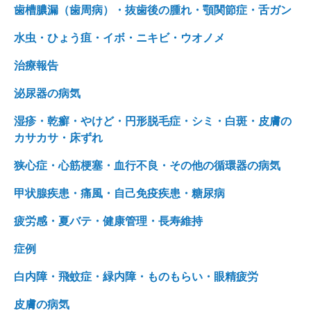
歯槽膿漏（歯周病）・抜歯後の腫れ・顎関節症・舌ガン
水虫・ひょう疽・イボ・ニキビ・ウオノメ
治療報告
泌尿器の病気
湿疹・乾癬・やけど・円形脱毛症・シミ・白斑・皮膚の
カサカサ・床ずれ
狭心症・心筋梗塞・血行不良・その他の循環器の病気
甲状腺疾患・痛風・自己免疫疾患・糖尿病
疲労感・夏バテ・健康管理・長寿維持
症例
白内障・飛蚊症・緑内障・ものもらい・眼精疲労
皮膚の病気