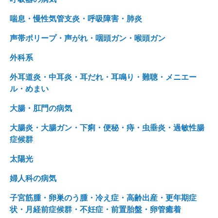
喘息・慢性気管支炎・呼吸障害・肺炎
声帯ポリープ・声がれ・咽頭ガン・喉頭ガン
外科系
外耳道炎・中耳炎・耳だれ・耳鳴り・難聴・メニエー
ル・めまい
大腸・肛門の病気
大腸炎・大腸ガン・下痢・便秘・痔・虫垂炎・過敏性腸
症候群
太陽光
婦人科の病気
子宮筋腫・卵巣のう腫・冷え症・高齢出産・更年期症
状・月経前症候群・不妊症・前置胎盤・卵管癒着