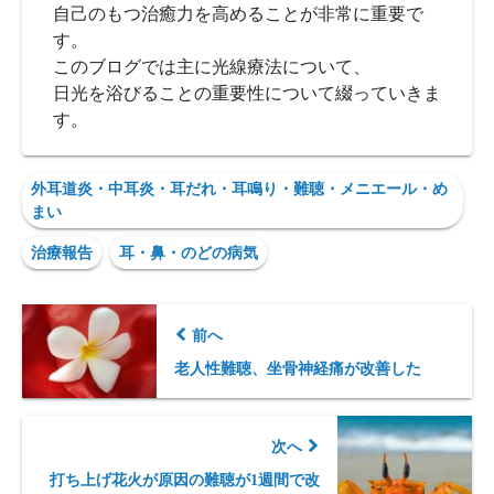
自己のもつ治癒力を高めることが非常に重要で
す。
このブログでは主に光線療法について、
日光を浴びることの重要性について綴っていきま
す。
外耳道炎・中耳炎・耳だれ・耳鳴り・難聴・メニエール・め
まい
治療報告
耳・鼻・のどの病気
前へ
老人性難聴、坐骨神経痛が改善した
次へ
打ち上げ花火が原因の難聴が1週間で改