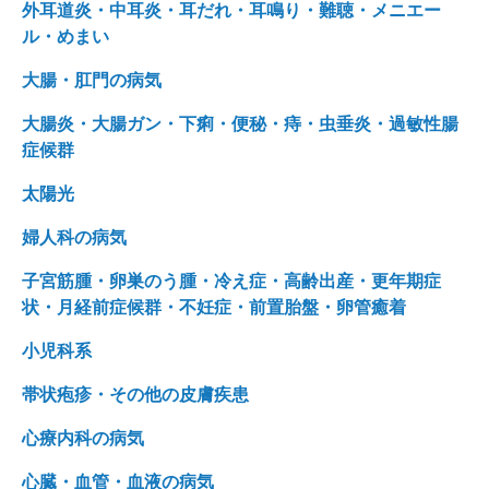
外耳道炎・中耳炎・耳だれ・耳鳴り・難聴・メニエー
ル・めまい
大腸・肛門の病気
大腸炎・大腸ガン・下痢・便秘・痔・虫垂炎・過敏性腸
症候群
太陽光
婦人科の病気
子宮筋腫・卵巣のう腫・冷え症・高齢出産・更年期症
状・月経前症候群・不妊症・前置胎盤・卵管癒着
小児科系
帯状疱疹・その他の皮膚疾患
心療内科の病気
心臓・血管・血液の病気