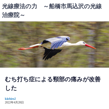
コ
光線療法の力 ～船橋市馬込沢の光線
ン
治療院～
テ
ン
ツ
へ
ス
キ
ッ
プ
むち打ち症による頸部の痛みが改善
した
kiichiro2
2022年4月28日