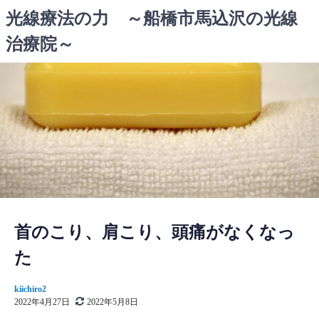
コ
光線療法の力 ～船橋市馬込沢の光線
ン
治療院～
テ
ン
ツ
へ
ス
キ
ッ
プ
首のこり、肩こり、頭痛がなくなっ
た
kiichiro2
2022年4月27日
2022年5月8日