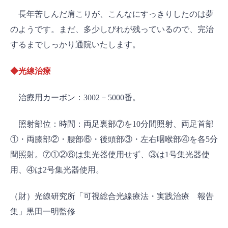
長年苦しんだ肩こりが、こんなにすっきりしたのは夢
のようです。まだ、多少しびれが残っているので、完治
するまでしっかり通院いたします。
◆光線治療
治療用カーボン：3002－5000番。
照射部位：時間：両足裏部⑦を10分間照射、両足首部
①・両膝部②・腰部⑥・後頭部③・左右咽喉部④を各5分
間照射。⑦①②⑥は集光器使用せず、③は1号集光器使
用、④は2号集光器使用。
（財）光線研究所「可視総合光線療法・実践治療 報告
集」黒田一明監修