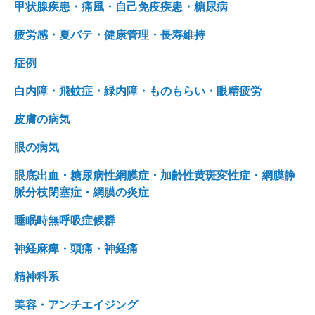
甲状腺疾患・痛風・自己免疫疾患・糖尿病
疲労感・夏バテ・健康管理・長寿維持
症例
白内障・飛蚊症・緑内障・ものもらい・眼精疲労
皮膚の病気
眼の病気
眼底出血・糖尿病性網膜症・加齢性黄斑変性症・網膜静
脈分枝閉塞症・網膜の炎症
睡眠時無呼吸症候群
神経麻痺・頭痛・神経痛
精神科系
美容・アンチエイジング