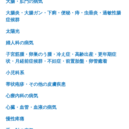
大腸・肛門の病気
大腸炎・大腸ガン・下痢・便秘・痔・虫垂炎・過敏性腸
症候群
太陽光
婦人科の病気
子宮筋腫・卵巣のう腫・冷え症・高齢出産・更年期症
状・月経前症候群・不妊症・前置胎盤・卵管癒着
小児科系
帯状疱疹・その他の皮膚疾患
心療内科の病気
心臓・血管・血液の病気
慢性疼痛