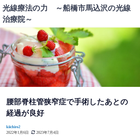
コ
光線療法の力 ～船橋市馬込沢の光線
ン
治療院～
テ
ン
ツ
へ
ス
キ
ッ
プ
腰部脊柱管狭窄症で手術したあとの
経過が良好
kiichiro2
2022年1月6日
2023年7月4日