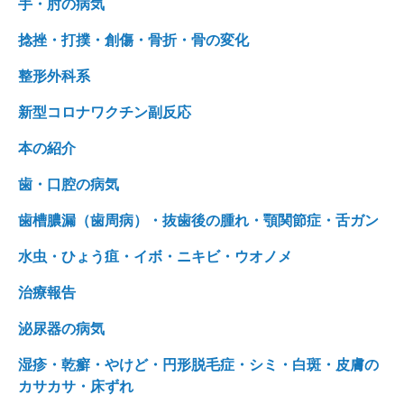
手・肘の病気
捻挫・打撲・創傷・骨折・骨の変化
整形外科系
新型コロナワクチン副反応
本の紹介
歯・口腔の病気
歯槽膿漏（歯周病）・抜歯後の腫れ・顎関節症・舌ガン
水虫・ひょう疽・イボ・ニキビ・ウオノメ
治療報告
泌尿器の病気
湿疹・乾癬・やけど・円形脱毛症・シミ・白斑・皮膚の
カサカサ・床ずれ