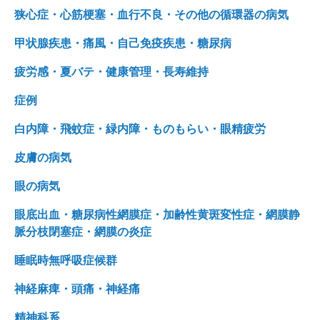
狭心症・心筋梗塞・血行不良・その他の循環器の病気
甲状腺疾患・痛風・自己免疫疾患・糖尿病
疲労感・夏バテ・健康管理・長寿維持
症例
白内障・飛蚊症・緑内障・ものもらい・眼精疲労
皮膚の病気
眼の病気
眼底出血・糖尿病性網膜症・加齢性黄斑変性症・網膜静
脈分枝閉塞症・網膜の炎症
睡眠時無呼吸症候群
神経麻痺・頭痛・神経痛
精神科系