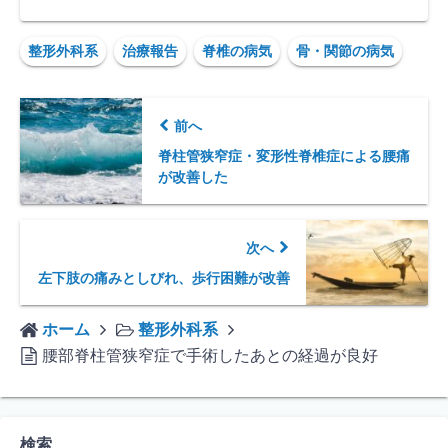
整形外科系
治療報告
脊椎の病気
骨・関節の病気
前へ
脊柱管狭窄症・変形性脊椎症による腰痛
が改善した
次へ
左下肢の痛みとしびれ、歩行困難が改善
ホーム
整形外科系
腰部脊柱管狭窄症で手術したあとの経過が良好
検索