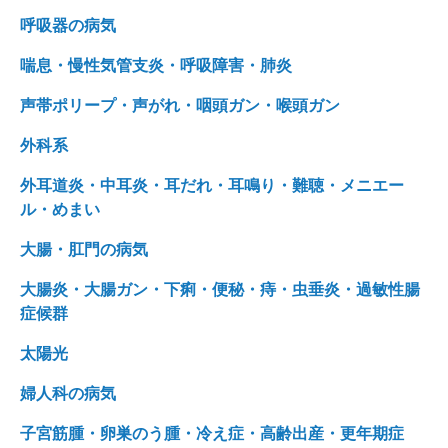
呼吸器の病気
喘息・慢性気管支炎・呼吸障害・肺炎
声帯ポリープ・声がれ・咽頭ガン・喉頭ガン
外科系
外耳道炎・中耳炎・耳だれ・耳鳴り・難聴・メニエー
ル・めまい
大腸・肛門の病気
大腸炎・大腸ガン・下痢・便秘・痔・虫垂炎・過敏性腸
症候群
太陽光
婦人科の病気
子宮筋腫・卵巣のう腫・冷え症・高齢出産・更年期症