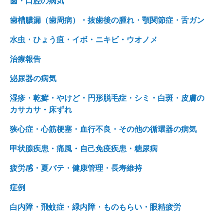
歯・口腔の病気
歯槽膿漏（歯周病）・抜歯後の腫れ・顎関節症・舌ガン
水虫・ひょう疽・イボ・ニキビ・ウオノメ
治療報告
泌尿器の病気
湿疹・乾癬・やけど・円形脱毛症・シミ・白斑・皮膚の
カサカサ・床ずれ
狭心症・心筋梗塞・血行不良・その他の循環器の病気
甲状腺疾患・痛風・自己免疫疾患・糖尿病
疲労感・夏バテ・健康管理・長寿維持
症例
白内障・飛蚊症・緑内障・ものもらい・眼精疲労