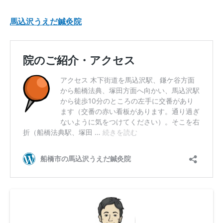
馬込沢うえだ鍼灸院