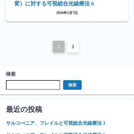
変）に対する可視総合光線療法 6
2026年5月7日
投
1
2
稿
ナ
検索
ビ
検索
ゲ
ー
最近の投稿
シ
ョ
サルコぺニア、フレイルと可視総合光線療法 3
ン