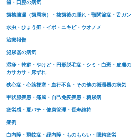
歯・口腔の病気
歯槽膿漏（歯周病）・抜歯後の腫れ・顎関節症・舌ガン
水虫・ひょう疽・イボ・ニキビ・ウオノメ
治療報告
泌尿器の病気
湿疹・乾癬・やけど・円形脱毛症・シミ・白斑・皮膚の
カサカサ・床ずれ
狭心症・心筋梗塞・血行不良・その他の循環器の病気
甲状腺疾患・痛風・自己免疫疾患・糖尿病
疲労感・夏バテ・健康管理・長寿維持
症例
白内障・飛蚊症・緑内障・ものもらい・眼精疲労