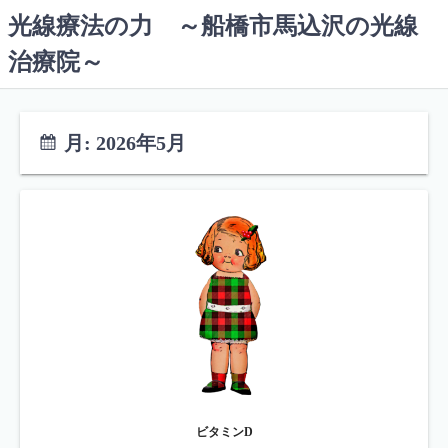
コ
光線療法の力 ～船橋市馬込沢の光線
ン
治療院～
テ
ン
ツ
へ
月:
2026年5月
ス
キ
ッ
プ
ビタミンD