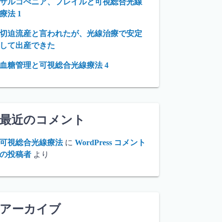
サルコぺニア、フレイルと可視総合光線
療法 1
切迫流産と言われたが、光線治療で安定
して出産できた
血糖管理と可視総合光線療法 4
最近のコメント
可視総合光線療法
に
WordPress コメント
の投稿者
より
アーカイブ