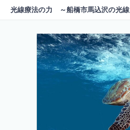
コ
光線療法の力 ～船橋市馬込沢の光線
ン
テ
ン
ツ
へ
ス
キ
ッ
プ