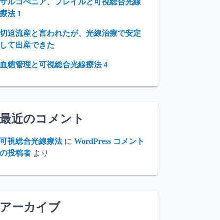
サルコぺニア、フレイルと可視総合光線
療法 1
切迫流産と言われたが、光線治療で安定
して出産できた
血糖管理と可視総合光線療法 4
最近のコメント
可視総合光線療法
に
WordPress コメント
の投稿者
より
アーカイブ