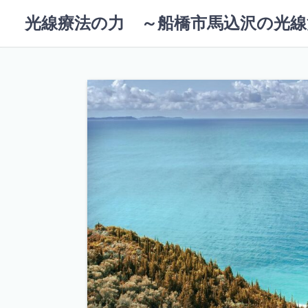
コ
光線療法の力 ～船橋市馬込沢の光線
ン
テ
ン
ツ
へ
ス
キ
ッ
プ