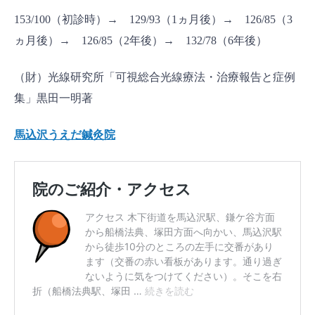
153/100（初診時）→ 129/93（1ヵ月後）→ 126/85（3
ヵ月後）→ 126/85（2年後）→ 132/78（6年後）
（財）光線研究所「可視総合光線療法・治療報告と症例
集」黒田一明著
馬込沢うえだ鍼灸院