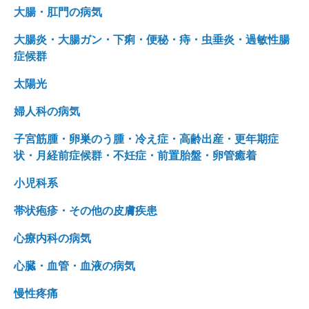
大腸・肛門の病気
大腸炎・大腸ガン・下痢・便秘・痔・虫垂炎・過敏性腸
症候群
太陽光
婦人科の病気
子宮筋腫・卵巣のう腫・冷え症・高齢出産・更年期症
状・月経前症候群・不妊症・前置胎盤・卵管癒着
小児科系
帯状疱疹・その他の皮膚疾患
心療内科の病気
心臓・血管・血液の病気
慢性疼痛