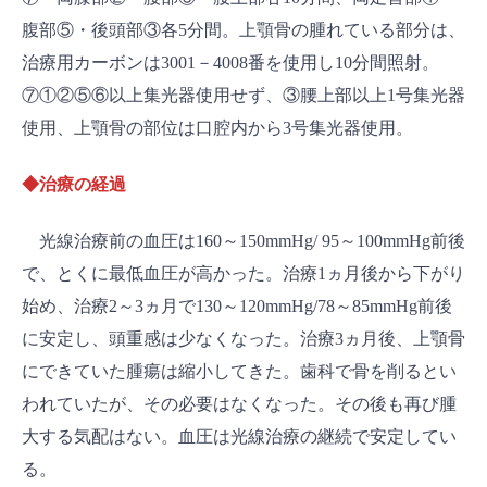
腹部⑤・後頭部③各5分間。上顎骨の腫れている部分は、
治療用カーボンは3001－4008番を使用し10分間照射。
⑦①②⑤⑥以上集光器使用せず、③腰上部以上1号集光器
使用、上顎骨の部位は口腔内から3号集光器使用。
◆治療の経過
光線治療前の血圧は160～150mmHg/ 95～100mmHg前後
で、とくに最低血圧が高かった。治療1ヵ月後から下がり
始め、治療2～3ヵ月で130～120mmHg/78～85mmHg前後
に安定し、頭重感は少なくなった。治療3ヵ月後、上顎骨
にできていた腫瘍は縮小してきた。歯科で骨を削るとい
われていたが、その必要はなくなった。その後も再び腫
大する気配はない。血圧は光線治療の継続で安定してい
る。