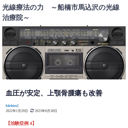
コ
光線療法の力 ～船橋市馬込沢の光線
ン
治療院～
テ
ン
ツ
へ
ス
キ
ッ
プ
血圧が安定、上顎骨腫瘍も改善
kiichiro2
2022年1月29日
2023年6月30日
【治験症例 4】