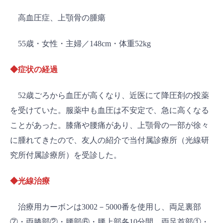
高血圧症、上顎骨の腫瘍
55歳・女性・主婦／148cm・体重52kg
◆症状の経過
52歳ごろから血圧が高くなり、近医にて降圧剤の投薬
を受けていた。服薬中も血圧は不安定で、急に高くなる
ことがあった。膝痛や腰痛があり、上顎骨の一部が徐々
に腫れてきたので、友人の紹介で当付属診療所（光線研
究所付属診療所）を受診した。
◆光線治療
治療用カーボンは3002－5000番を使用し、両足裏部
⑦・両膝部②・腰部⑥・腰上部各10分間、両足首部①・