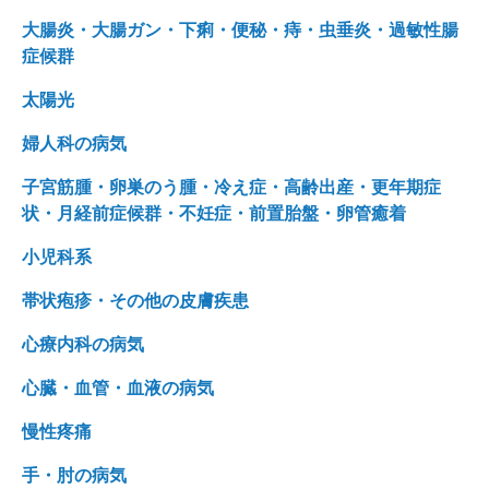
大腸炎・大腸ガン・下痢・便秘・痔・虫垂炎・過敏性腸
症候群
太陽光
婦人科の病気
子宮筋腫・卵巣のう腫・冷え症・高齢出産・更年期症
状・月経前症候群・不妊症・前置胎盤・卵管癒着
小児科系
帯状疱疹・その他の皮膚疾患
心療内科の病気
心臓・血管・血液の病気
慢性疼痛
手・肘の病気