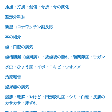
捻挫・打撲・創傷・骨折・骨の変化
整形外科系
新型コロナワクチン副反応
本の紹介
歯・口腔の病気
歯槽膿漏（歯周病）・抜歯後の腫れ・顎関節症・舌ガン
水虫・ひょう疽・イボ・ニキビ・ウオノメ
治療報告
泌尿器の病気
湿疹・乾癬・やけど・円形脱毛症・シミ・白斑・皮膚の
カサカサ・床ずれ