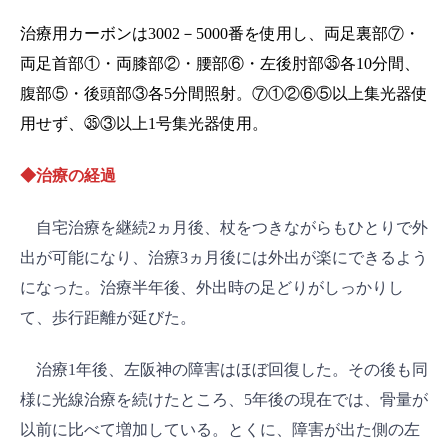
治療用カーボンは3002－5000番を使用し、両足裏部⑦・
両足首部①・両膝部②・腰部⑥・左後肘部㉟各10分間、
腹部⑤・後頭部③各5分間照射。⑦①②⑥⑤以上集光器使
用せず、㉟③以上1号集光器使用。
◆治療の経過
自宅治療を継続2ヵ月後、杖をつきながらもひとりで外
出が可能になり、治療3ヵ月後には外出が楽にできるよう
になった。治療半年後、外出時の足どりがしっかりし
て、歩行距離が延びた。
治療1年後、左阪神の障害はほぼ回復した。その後も同
様に光線治療を続けたところ、5年後の現在では、骨量が
以前に比べて増加している。とくに、障害が出た側の左