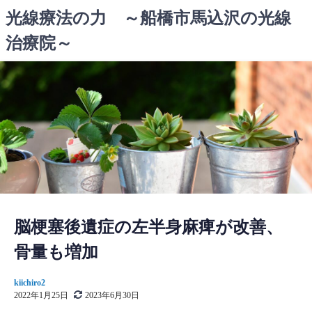
コ
光線療法の力 ～船橋市馬込沢の光線
ン
治療院～
テ
ン
ツ
へ
ス
キ
ッ
プ
脳梗塞後遺症の左半身麻痺が改善、
骨量も増加
kiichiro2
2022年1月25日
2023年6月30日