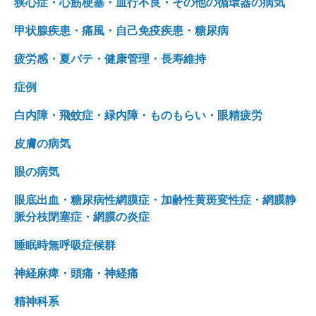
狭心症・心筋梗塞・血行不良・その他の循環器の病気
甲状腺疾患・痛風・自己免疫疾患・糖尿病
疲労感・夏バテ・健康管理・長寿維持
症例
白内障・飛蚊症・緑内障・ものもらい・眼精疲労
皮膚の病気
眼の病気
眼底出血・糖尿病性網膜症・加齢性黄斑変性症・網膜静
脈分枝閉塞症・網膜の炎症
睡眠時無呼吸症候群
神経麻痺・頭痛・神経痛
精神科系