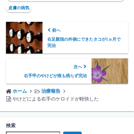
皮膚の病気
前へ
右足親指の外側にできたタコが1ヵ月で
完治
次へ
右手甲のやけどが痕も残らず完治
ホーム
治療報告
やけどによる右手のケロイドが軽快した
検索