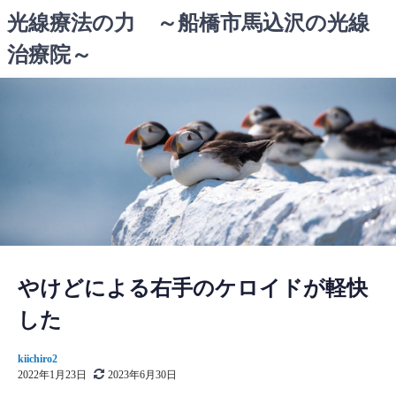
コ
光線療法の力 ～船橋市馬込沢の光線
ン
治療院～
テ
ン
ツ
へ
ス
キ
ッ
プ
やけどによる右手のケロイドが軽快
した
kiichiro2
2022年1月23日
2023年6月30日