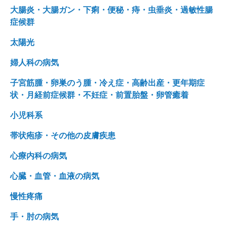
大腸炎・大腸ガン・下痢・便秘・痔・虫垂炎・過敏性腸
症候群
太陽光
婦人科の病気
子宮筋腫・卵巣のう腫・冷え症・高齢出産・更年期症
状・月経前症候群・不妊症・前置胎盤・卵管癒着
小児科系
帯状疱疹・その他の皮膚疾患
心療内科の病気
心臓・血管・血液の病気
慢性疼痛
手・肘の病気