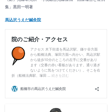
集」黒田一明著
馬込沢うえだ鍼灸院