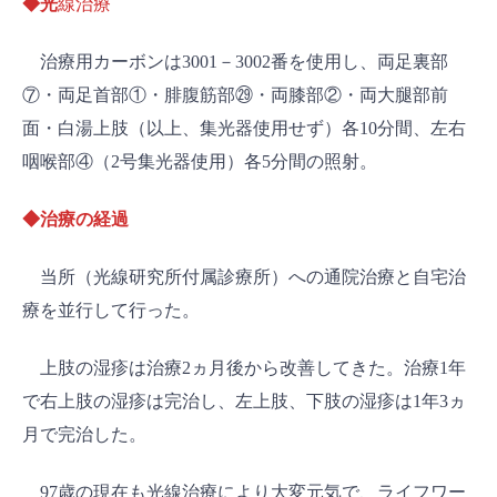
◆光
線治療
治療用カーボンは3001－3002番を使用し、両足裏部
⑦・両足首部①・腓腹筋部㉙・両膝部②・両大腿部前
面・白湯上肢（以上、集光器使用せず）各10分間、左右
咽喉部④（2号集光器使用）各5分間の照射。
◆治療の経過
当所（光線研究所付属診療所）への通院治療と自宅治
療を並行して行った。
上肢の湿疹は治療2ヵ月後から改善してきた。治療1年
で右上肢の湿疹は完治し、左上肢、下肢の湿疹は1年3ヵ
月で完治した。
97歳の現在も光線治療により大変元気で、ライフワー