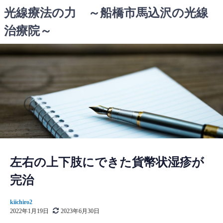
コ
光線療法の力 ～船橋市馬込沢の光線
ン
治療院～
テ
ン
ツ
へ
ス
キ
ッ
プ
左右の上下肢にできた貨幣状湿疹が
完治
kiichiro2
2022年1月19日
2023年6月30日