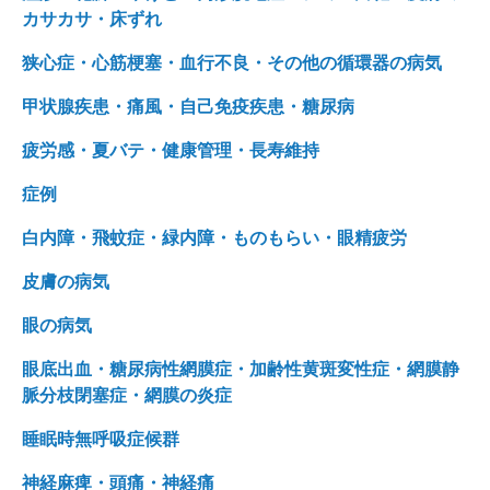
カサカサ・床ずれ
狭心症・心筋梗塞・血行不良・その他の循環器の病気
甲状腺疾患・痛風・自己免疫疾患・糖尿病
疲労感・夏バテ・健康管理・長寿維持
症例
白内障・飛蚊症・緑内障・ものもらい・眼精疲労
皮膚の病気
眼の病気
眼底出血・糖尿病性網膜症・加齢性黄斑変性症・網膜静
脈分枝閉塞症・網膜の炎症
睡眠時無呼吸症候群
神経麻痺・頭痛・神経痛