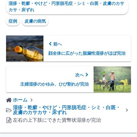
湿疹・乾癬・やけど・円形脱毛症・シミ・白斑・皮膚のカサ
カサ・床ずれ
症例
皮膚の病気
前へ
顔全体に広がった脂漏性湿疹がほぼ完治
次へ
主婦湿疹のかゆみ、ひび割れが完治
ホーム
湿疹・乾癬・やけど・円形脱毛症・シミ・白斑・
皮膚のカサカサ・床ずれ
左右の上下肢にできた貨幣状湿疹が完治