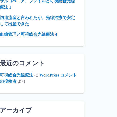
サルコぺニア、フレイルと可視総合光線
療法 1
切迫流産と言われたが、光線治療で安定
して出産できた
血糖管理と可視総合光線療法 4
最近のコメント
可視総合光線療法
に
WordPress コメント
の投稿者
より
アーカイブ