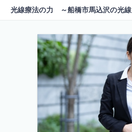
コ
光線療法の力 ～船橋市馬込沢の光線
ン
テ
ン
ツ
へ
ス
キ
ッ
プ