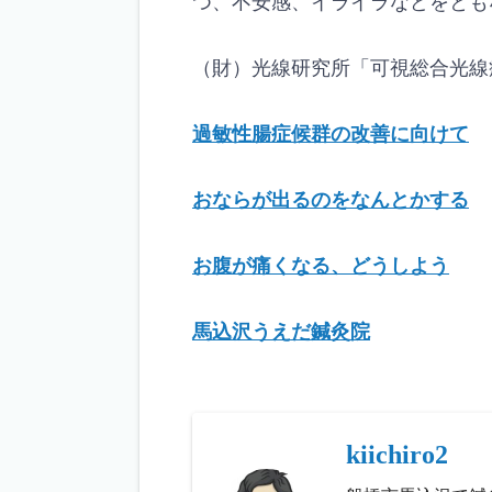
つ、不安感、イライラなどをとも
（財）光線研究所「可視総合光線
過敏性腸症候群の改善に向けて
おならが出るのをなんとかする
お腹が痛くなる、どうしよう
馬込沢うえだ鍼灸院
kiichiro2