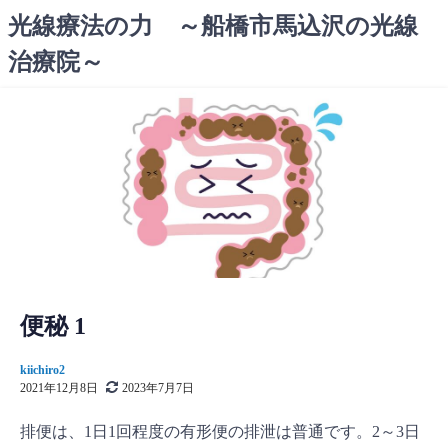
コ
光線療法の力 ～船橋市馬込沢の光線
ン
治療院～
テ
ン
ツ
へ
ス
キ
ッ
プ
便秘 1
kiichiro2
2021年12月8日
2023年7月7日
排便は、1日1回程度の有形便の排泄は普通です。2～3日