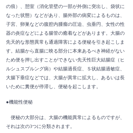
の痕）、憩室（消化管壁の一部が外側に突出し、袋状に
なった状態）などがあり、腸外部の病変によるものは、
子宮、卵巣などの腹腔内腫瘤の圧迫、虫垂円、女性の性
器の炎症などによる腸管の癒着などがあります。大腸の
先天的な形態異常も通過障害による便秘を引き起こしま
す。結腸から直腸に映る部分に本来あるべき神経がない
ため便を押し出すことができない先天性巨大結腸症（ヒ
ルシュスプルング病）や結腸過長症、Ｓ状結腸過敏症、
大腸下垂症などでは、大腸が異常に拡大し、あるいは長
いために糞便が停滞し、便秘を起こします。
●機能性便秘
便秘の大部分は、大腸の機能異常によるものですが、
それは次の3つに分類されます。