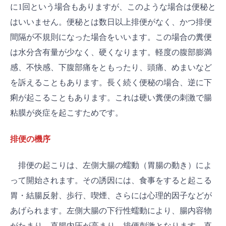
に1回という場合もありますが、このような場合は便秘と
はいいません。便秘とは数日以上排便がなく、かつ排便
間隔が不規則になった場合をいいます。この場合の糞便
は水分含有量が少なく、硬くなります。軽度の腹部膨満
感、不快感、下腹部痛をともったり、頭痛、めまいなど
を訴えることもあります。長く続く便秘の場合、逆に下
痢が起こることもあります。これは硬い糞便の刺激で腸
粘膜が炎症を起こすためです。
排便の機序
排便の起こりは、左側大腸の蠕動（胃腸の動き）によ
って開始されます。その誘因には、食事をすると起こる
胃・結腸反射、歩行、喫煙、さらには心理的因子などが
あげられます。左側大腸の下行性蠕動により、腸内容物
がたまり、直腸内圧が高まり、排便刺激となります。直