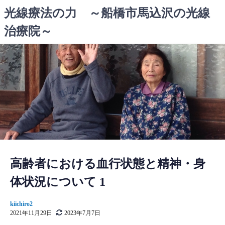
コ
光線療法の力 ～船橋市馬込沢の光線
ン
治療院～
テ
ン
ツ
へ
ス
キ
ッ
プ
高齢者における血行状態と精神・身
体状況について 1
kiichiro2
2021年11月29日
2023年7月7日