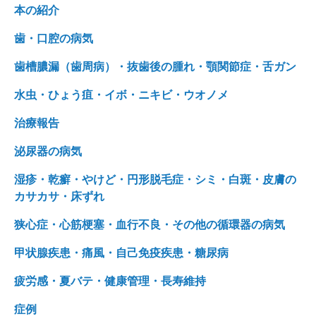
本の紹介
歯・口腔の病気
歯槽膿漏（歯周病）・抜歯後の腫れ・顎関節症・舌ガン
水虫・ひょう疽・イボ・ニキビ・ウオノメ
治療報告
泌尿器の病気
湿疹・乾癬・やけど・円形脱毛症・シミ・白斑・皮膚の
カサカサ・床ずれ
狭心症・心筋梗塞・血行不良・その他の循環器の病気
甲状腺疾患・痛風・自己免疫疾患・糖尿病
疲労感・夏バテ・健康管理・長寿維持
症例