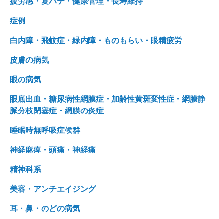
疲労感・夏バテ・健康管理・長寿維持
症例
白内障・飛蚊症・緑内障・ものもらい・眼精疲労
皮膚の病気
眼の病気
眼底出血・糖尿病性網膜症・加齢性黄斑変性症・網膜静
脈分枝閉塞症・網膜の炎症
睡眠時無呼吸症候群
神経麻痺・頭痛・神経痛
精神科系
美容・アンチエイジング
耳・鼻・のどの病気