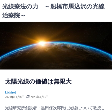
コ
光線療法の力 ～船橋市馬込沢の光線
ン
治療院～
テ
ン
ツ
へ
ス
キ
ッ
プ
太陽光線の価値は無限大
kiichiro2
2021年11月8日
2023年5月3日
光線研究所創設者・黒田保次郎氏に光線について教授し