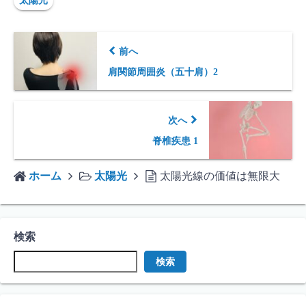
太陽光
前へ
肩関節周囲炎（五十肩）2
次へ
脊椎疾患 1
ホーム
太陽光
太陽光線の価値は無限大
検索
検索