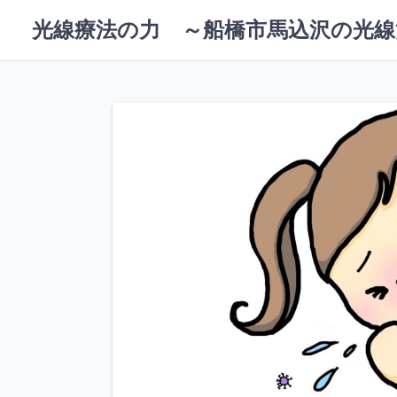
コ
光線療法の力 ～船橋市馬込沢の光線
ン
テ
ン
ツ
へ
ス
キ
ッ
プ