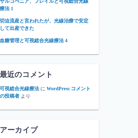
サルコぺニア、フレイルと可視総合光線
療法 1
切迫流産と言われたが、光線治療で安定
して出産できた
血糖管理と可視総合光線療法 4
最近のコメント
可視総合光線療法
に
WordPress コメント
の投稿者
より
アーカイブ