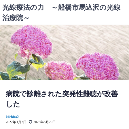
コ
光線療法の力 ～船橋市馬込沢の光線
ン
治療院～
テ
ン
ツ
へ
ス
キ
ッ
プ
病院で診離された突発性難聴が改善
した
kiichiro2
2022年3月7日
2023年6月29日