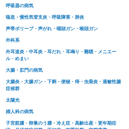
呼吸器の病気
喘息・慢性気管支炎・呼吸障害・肺炎
声帯ポリープ・声がれ・咽頭ガン・喉頭ガン
外科系
外耳道炎・中耳炎・耳だれ・耳鳴り・難聴・メニエー
ル・めまい
大腸・肛門の病気
大腸炎・大腸ガン・下痢・便秘・痔・虫垂炎・過敏性腸
症候群
太陽光
婦人科の病気
子宮筋腫・卵巣のう腫・冷え症・高齢出産・更年期症