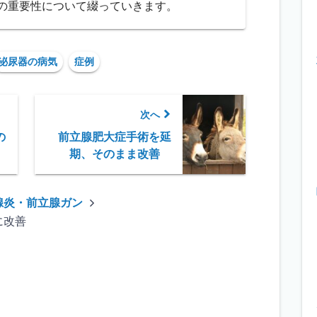
の重要性について綴っていきます。
泌尿器の病気
症例
次へ
の
前立腺肥大症手術を延
期、そのまま改善
腺炎・前立腺ガン
に改善