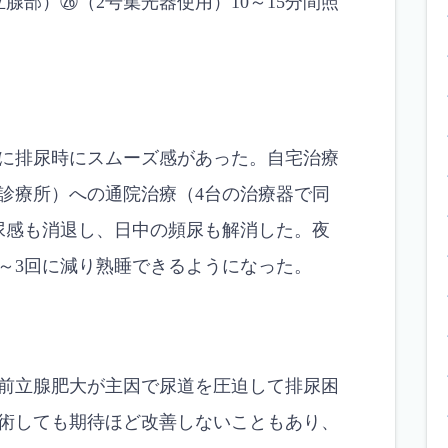
腺部）㉖（2号集光器使用）10～15分間照
に排尿時にスムーズ感があった。自宅治療
診療所）への通院治療（4台の治療器で同
尿感も消退し、日中の頻尿も解消した。夜
2～3回に減り熟睡できるようになった。
前立腺肥大が主因で尿道を圧迫して排尿困
術しても期待ほど改善しないこともあり、