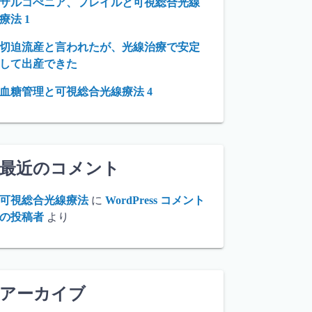
サルコぺニア、フレイルと可視総合光線
療法 1
切迫流産と言われたが、光線治療で安定
して出産できた
血糖管理と可視総合光線療法 4
最近のコメント
可視総合光線療法
に
WordPress コメント
の投稿者
より
アーカイブ