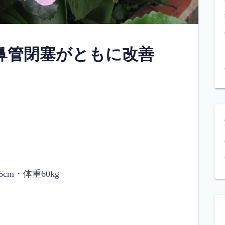
鼻管閉塞がともに改善
m・体重60kg