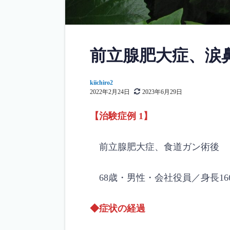
前立腺肥大症、涙
kiichiro2
2022年2月24日
2023年6月29日
【治験症例 1】
前立腺肥大症、食道ガン術後
68歳・男性・会社役員／身長166c
◆症状の経過