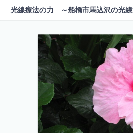
コ
光線療法の力 ～船橋市馬込沢の光線
ン
テ
ン
ツ
へ
ス
キ
ッ
プ