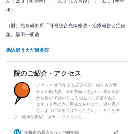
左：29.8（初診時）→ 31.8（1ヵ月後）→ 33.1（半年
後）
（財）光線研究所「可視総合光線療法・治療報告と症例
集」黒田一明著
馬込沢うえだ鍼灸院