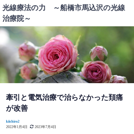
コ
光線療法の力 ～船橋市馬込沢の光線
ン
治療院～
テ
ン
ツ
へ
ス
キ
ッ
プ
牽引と電気治療で治らなかった頚痛
が改善
kiichiro2
2022年1月4日
2023年7月4日