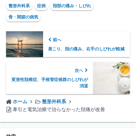
整形外科系
症例
頚部の痛み・しびれ
骨・関節の病気
前へ
肩こり、頚の痛み、右手のしびれが軽減
次へ
変形性頚椎症、手根管症候群のしびれが
消退
ホーム
整形外科系
牽引と電気治療で治らなかった頚痛が改善