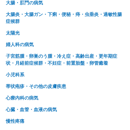
大腸・肛門の病気
大腸炎・大腸ガン・下痢・便秘・痔・虫垂炎・過敏性腸
症候群
太陽光
婦人科の病気
子宮筋腫・卵巣のう腫・冷え症・高齢出産・更年期症
状・月経前症候群・不妊症・前置胎盤・卵管癒着
小児科系
帯状疱疹・その他の皮膚疾患
心療内科の病気
心臓・血管・血液の病気
慢性疼痛