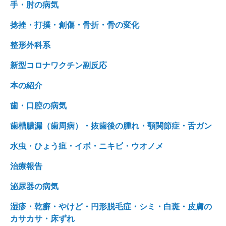
手・肘の病気
捻挫・打撲・創傷・骨折・骨の変化
整形外科系
新型コロナワクチン副反応
本の紹介
歯・口腔の病気
歯槽膿漏（歯周病）・抜歯後の腫れ・顎関節症・舌ガン
水虫・ひょう疽・イボ・ニキビ・ウオノメ
治療報告
泌尿器の病気
湿疹・乾癬・やけど・円形脱毛症・シミ・白斑・皮膚の
カサカサ・床ずれ