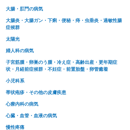
大腸・肛門の病気
大腸炎・大腸ガン・下痢・便秘・痔・虫垂炎・過敏性腸
症候群
太陽光
婦人科の病気
子宮筋腫・卵巣のう腫・冷え症・高齢出産・更年期症
状・月経前症候群・不妊症・前置胎盤・卵管癒着
小児科系
帯状疱疹・その他の皮膚疾患
心療内科の病気
心臓・血管・血液の病気
慢性疼痛