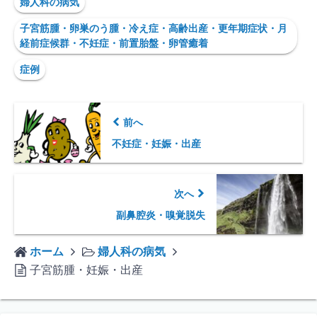
婦人科の病気
子宮筋腫・卵巣のう腫・冷え症・高齢出産・更年期症状・月
経前症候群・不妊症・前置胎盤・卵管癒着
症例
前へ
不妊症・妊娠・出産
次へ
副鼻腔炎・嗅覚脱失
ホーム
婦人科の病気
子宮筋腫・妊娠・出産