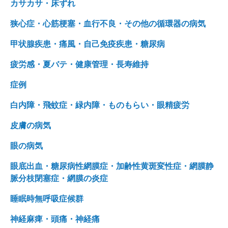
カサカサ・床ずれ
狭心症・心筋梗塞・血行不良・その他の循環器の病気
甲状腺疾患・痛風・自己免疫疾患・糖尿病
疲労感・夏バテ・健康管理・長寿維持
症例
白内障・飛蚊症・緑内障・ものもらい・眼精疲労
皮膚の病気
眼の病気
眼底出血・糖尿病性網膜症・加齢性黄斑変性症・網膜静
脈分枝閉塞症・網膜の炎症
睡眠時無呼吸症候群
神経麻痺・頭痛・神経痛