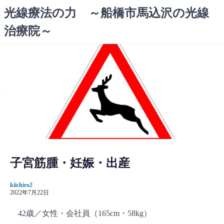
コ
光線療法の力 ～船橋市馬込沢の光線
ン
治療院～
テ
ン
ツ
へ
ス
キ
ッ
プ
子宮筋腫・妊娠・出産
kiichiro2
2022年7月22日
42歳／女性・会社員（165cm・58kg）