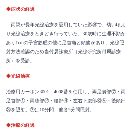
◆症状の経過
両親が長年光線治療を愛用していた影響で、幼い頃よ
り光線治療をときどき行っていた。30歳時に生理不順が
あり1cmの子宮筋腫の他に足首痛と頭痛があり、光線照
射方法確認のため当付属診療所（光線研究所付属診療
所）を受診。
◆光線治療
治療用カーボン3001－4008番を使用し、両足裏部⑦・両
足首部①・両膝部②・腰部⑥・左右下腹部㉓㉔・後頭部
③を照射。⑦は10分間、他各5分間照射。
◆治療の経過