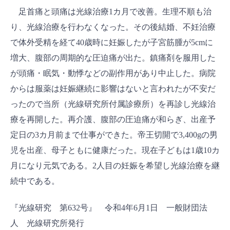
足首痛と頭痛は光線治療1カ月で改善。生理不順も治
り、光線治療を行わなくなった。その後結婚、不妊治療
で体外受精を経て40歳時に妊娠したが子宮筋腫が5cmに
増大、腹部の周期的な圧迫痛が出た。鎮痛剤を服用した
が頭痛・眠気・動悸などの副作用があり中止した。病院
からは服薬は妊娠継続に影響はないと言われたが不安だ
ったので当所（光線研究所付属診療所）を再診し光線治
療を再開した。再介護、腹部の圧迫痛が和らぎ、出産予
定日の3カ月前まで仕事ができた。帝王切開で3,400gの男
児を出産、母子ともに健康だった。現在子どもは1歳10カ
月になり元気である。2人目の妊娠を希望し光線治療を継
続中である。
『光線研究 第632号』 令和4年6月1日 一般財団法
人 光線研究所発行