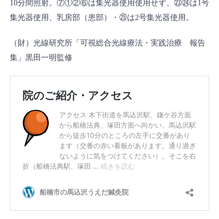
10分間照射。⑦①②⑥は集光器使用使用せず、㉓㉔は1号
集光器使用、乳房部（患部）・㉕は2号集光器使用。
（財）光線研究所「可視総合光線療法・実践治療 報告
集」黒田一明監修