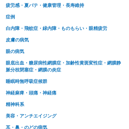
疲労感・夏バテ・健康管理・長寿維持
症例
白内障・飛蚊症・緑内障・ものもらい・眼精疲労
皮膚の病気
眼の病気
眼底出血・糖尿病性網膜症・加齢性黄斑変性症・網膜静
脈分枝閉塞症・網膜の炎症
睡眠時無呼吸症候群
神経麻痺・頭痛・神経痛
精神科系
美容・アンチエイジング
耳・鼻・のどの病気