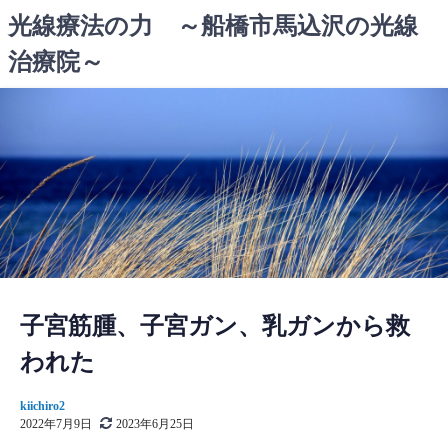
コ
光線療法の力 ～船橋市馬込沢の光線
ン
治療院～
テ
ン
ツ
へ
ス
キ
ッ
プ
子宮筋腫、子宮ガン、乳ガンから救
われた
kiichiro2
2022年7月9日
2023年6月25日