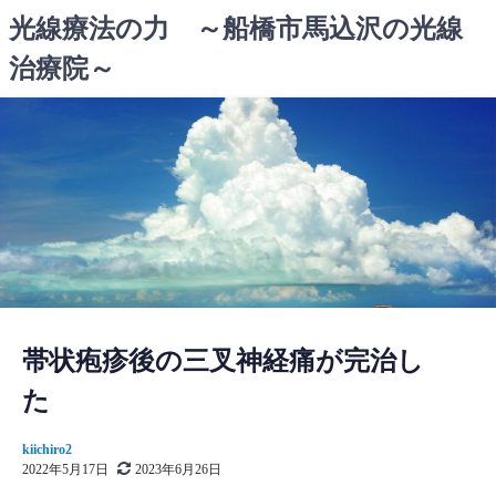
コ
光線療法の力 ～船橋市馬込沢の光線
ン
治療院～
テ
ン
ツ
へ
ス
キ
ッ
プ
帯状疱疹後の三叉神経痛が完治し
た
kiichiro2
2022年5月17日
2023年6月26日