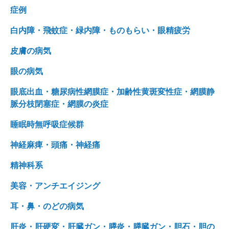
症例
白内障・飛蚊症・緑内障・ものもらい・眼精疲労
皮膚の病気
眼の病気
眼底出血・糖尿病性網膜症・加齢性黄斑変性症・網膜静
脈分枝閉塞症・網膜の炎症
睡眠時無呼吸症候群
神経麻痺・頭痛・神経痛
精神科系
美容・アンチエイジング
耳・鼻・のどの病気
肝炎・肝硬変・肝臓ガン・膵炎・膵臓ガン・胆石・胆の