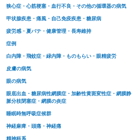
狭心症・心筋梗塞・血行不良・その他の循環器の病気
甲状腺疾患・痛風・自己免疫疾患・糖尿病
疲労感・夏バテ・健康管理・長寿維持
症例
白内障・飛蚊症・緑内障・ものもらい・眼精疲労
皮膚の病気
眼の病気
眼底出血・糖尿病性網膜症・加齢性黄斑変性症・網膜静
脈分枝閉塞症・網膜の炎症
睡眠時無呼吸症候群
神経麻痺・頭痛・神経痛
精神科系