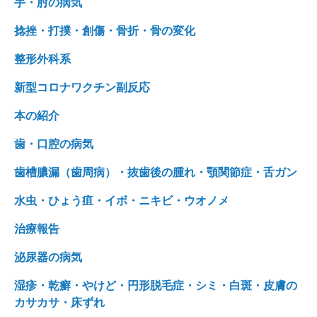
手・肘の病気
捻挫・打撲・創傷・骨折・骨の変化
整形外科系
新型コロナワクチン副反応
本の紹介
歯・口腔の病気
歯槽膿漏（歯周病）・抜歯後の腫れ・顎関節症・舌ガン
水虫・ひょう疽・イボ・ニキビ・ウオノメ
治療報告
泌尿器の病気
湿疹・乾癬・やけど・円形脱毛症・シミ・白斑・皮膚の
カサカサ・床ずれ