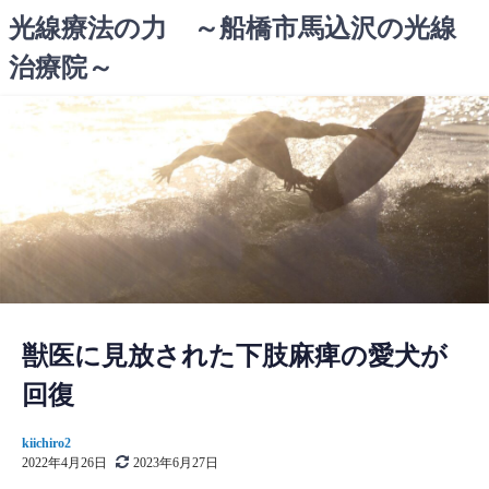
コ
光線療法の力 ～船橋市馬込沢の光線
ン
治療院～
テ
ン
ツ
へ
ス
キ
ッ
プ
獣医に見放された下肢麻痺の愛犬が
回復
kiichiro2
2022年4月26日
2023年6月27日