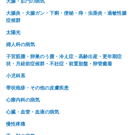
大腸・肛門の病気
大腸炎・大腸ガン・下痢・便秘・痔・虫垂炎・過敏性腸
症候群
太陽光
婦人科の病気
子宮筋腫・卵巣のう腫・冷え症・高齢出産・更年期症
状・月経前症候群・不妊症・前置胎盤・卵管癒着
小児科系
帯状疱疹・その他の皮膚疾患
心療内科の病気
心臓・血管・血液の病気
慢性疼痛